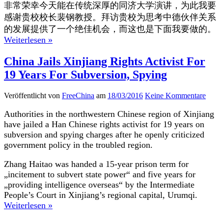
非常荣幸今天能在传统深厚的同济大学演讲，为此我要
感谢贵校校长裴钢教授。拜访贵校为思考中德伙伴关系
的发展提供了一个绝佳机会，而这也是下面我要做的。
Weiterlesen »
China Jails Xinjiang Rights Activist For
19 Years For Subversion, Spying
Veröffentlicht von
FreeChina
am
18/03/2016
Keine Kommentare
Authorities in the northwestern Chinese region of Xinjiang
have jailed a Han Chinese rights activist for 19 years on
subversion and spying charges after he openly criticized
government policy in the troubled region.
Zhang Haitao was handed a 15-year prison term for
„incitement to subvert state power“ and five years for
„providing intelligence overseas“ by the Intermediate
People’s Court in Xinjiang’s regional capital, Urumqi.
Weiterlesen »