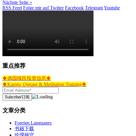
Nächste Seite »
RSS Feed
Folge mir auf Twitter
Facebook
Telegram
Youtube
重点推荐
🍀德国移民投资信息🍀
🍀Kungu, Qigong & Meditation Training🍀
文章分类
Foreign Languages
书籍下载
伦理操守