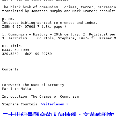
The black hx>k of communism : crimes, terror, repressio
translated by Jonathan Murphy and Mark Kramer; consulti
p. cm. 

Includes bibliographical references and index. 

ISBN 0-674-07608-7 (alk. paper) 

1. Communism — History — 20th century. 2. Political per
3. Terrorism. I. Courtois, Stephane, 1947- fl. Kramer M
HI. Title. 

HX44.L59 1999 

320.53'2 — dc21 99-29759 

Contents 

Foreword: The Uses of Atrocity 

Mar I in Malta 

Introduction: The Crimes of Communism 

Stephane Courtois 
Weiterlesen »
二十世纪最野蛮的人间地狱：文革酷刑实