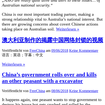
„ASIO are really quite alive and alert to these issues… of
Australian national security.“
China is our most important trading partner, making a
strong relationship vital to Australia’s national interest. But
there are growing concerns about covert Chinese actions
taking place on Australian soil.
Weiterlesen »
澳大利亚制作的揭露中国网络封锁的视频
Veröffentlicht von
FreeChina
am
09/06/2018
Keine Kommentare
语言：英语；字幕：中文
Weiterlesen »
China’s government rolls over and kills
an other peasant with a excavator
Veröffentlicht von
FreeChina
am
08/06/2018
Keine Kommentare
It happens again, one peasant wants to stop government to
destroy his house but gets crushed and rolled by the