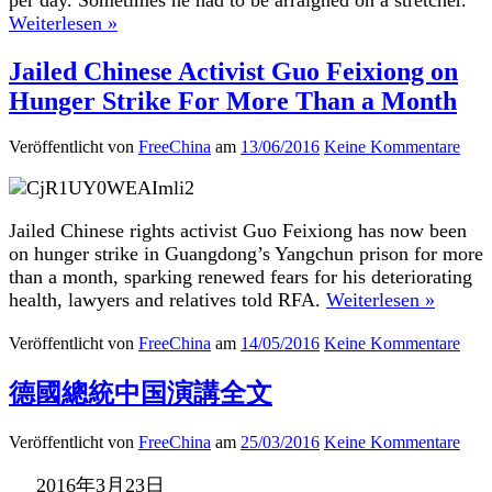
Weiterlesen »
Jailed Chinese Activist Guo Feixiong on
Hunger Strike For More Than a Month
Veröffentlicht von
FreeChina
am
13/06/2016
Keine Kommentare
Jailed Chinese rights activist Guo Feixiong has now been
on hunger strike in Guangdong’s Yangchun prison for more
than a month, sparking renewed fears for his deteriorating
health, lawyers and relatives told RFA.
Weiterlesen »
Veröffentlicht von
FreeChina
am
14/05/2016
Keine Kommentare
德國總統中国演講全文
Veröffentlicht von
FreeChina
am
25/03/2016
Keine Kommentare
2016年3月23日