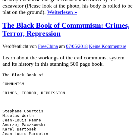
excavator (Please look at the photo, his body is rolled to be
plat on the ground).
Weiterlesen »
The Black Book of Communism: Crimes,
Terror, Repression
Veröffentlicht von
FreeChina
am
07/05/2018
Keine Kommentare
Learn about the workings of the evil communist system
and its history in this stunning 500 page book.
The Black Book of 

COMMUNISM 

CRIMES, TERROR, REPRESSION 

Stephane Courtois 

Nicolas Werth 

Jean-Louis Panne 

Andrzej Paczkowski 

Karel Bartosek 

Jean-Louis Margolin 
