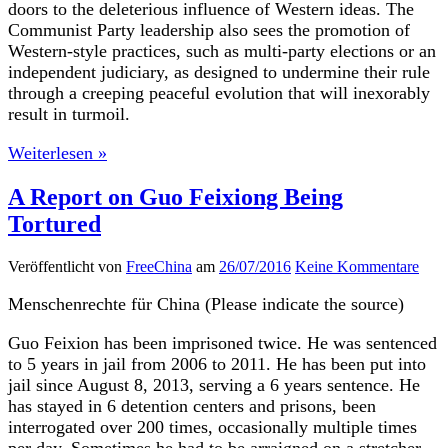
doors to the deleterious influence of Western ideas. The
Communist Party leadership also sees the promotion of
Western-style practices, such as multi-party elections or an
independent judiciary, as designed to undermine their rule
through a creeping peaceful evolution that will inexorably
result in turmoil.
Weiterlesen »
A Report on Guo Feixiong Being
Tortured
Veröffentlicht von
FreeChina
am
26/07/2016
Keine Kommentare
Menschenrechte für China (Please indicate the source)
Guo Feixion has been imprisoned twice. He was sentenced
to 5 years in jail from 2006 to 2011. He has been put into
jail since August 8, 2013, serving a 6 years sentence. He
has stayed in 6 detention centers and prisons, been
interrogated over 200 times, occasionally multiple times
per day. Sometimes he had to be arraigned on a stretcher.