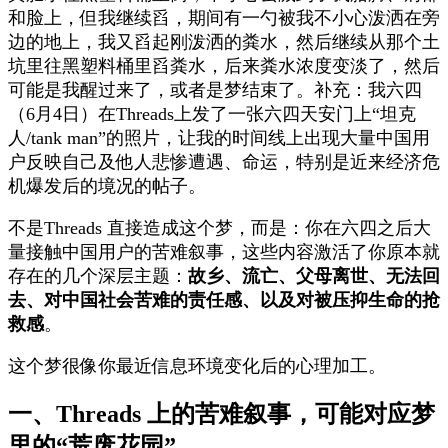
和脸上，但我继续舀，期间有一勺被我不小心泼洒在旁
边的地上，我又舀起刚泼洒的粪水，然后继续从那个土
坑里往黑塑料桶里舀粪水，后来粪水浓度变淡了，然后
可能是我醒过来了，或者是梦结束了。补充：我六四
（6月4日）在Threads上发了一张六四天安门上“坦克
人/tank man”的照片，让我的时间线上出现大量中国用
户反映自己及他人悲惨遭遇、命运，特别是近来经济危
机爆发后的境况的帖子。
不是Threads 直接造成这个梦，而是：你在六四之后大
量接触中国用户的苦难叙事，这些内容激活了你原本就
存在的几个深层主题：
故乡、流亡、父母离世、无法回
去、对中国社会苦难的责任感、以及对被压抑生命的抢
救感
。
这个梦很像你最近信息环境变化后的心理加工。
一、Threads 上的苦难叙事，可能对应梦
里的“荒废花园”