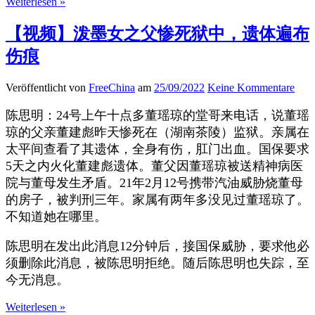
Weiterlesen »
【视频】泼墨女之父惨死狱中，遗体遍布
伤痕
Veröffentlicht von
FreeChina
am
25/09/2022
Keine Kommentare
陈思明：24号上午十点多董瑶琼的堂哥来电话，说董瑶
琼的父亲董建彪昨天惨死在（湖南茶陵）监狱。亲属在
太平间查看了其遗体，全身有伤，肛门出血。国保要求
5天之内火化董建彪遗体。董父因董瑶琼被送精神病医
院与董母发生矛盾。21年2月12号携带汽油威胁烧董母
的房子，被判刑三年。家属有两年多没见过董瑶琼了。
不知道她在哪里。
陈思明在发出此消息12分钟后，接国保威胁，要求他必
须删除此消息，被陈思明拒绝。随后陈思明也失踪，至
今无消息。
Weiterlesen »