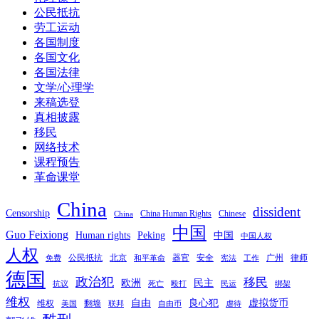
公民抵抗
劳工运动
各国制度
各国文化
各国法律
文学/心理学
来稿选登
真相披露
移民
网络技术
课程预告
革命课堂
China
dissident
Censorship
China Human Rights
Chinese
China
中国
Guo Feixiong
Human rights
Peking
中国
中国人权
人权
公民抵抗
北京
器官
安全
广州
律师
免费
和平革命
宪法
工作
德国
政治犯
移民
欧洲
民主
抗议
死亡
殴打
民运
绑架
维权
自由
良心犯
虚拟货币
维权
翻墙
美国
联邦
自由币
虐待