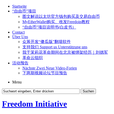
Startseite
“自由币”项目
图文解说以太坊官方钱包购买及交易自由币
MyEtherWallet购买、收发Freedoin教程
“自由币”项目说明书(白皮书）
Contact
Über Uns
众筹开发“傻瓜版”翻墙软件
支持我们 Support us Unterstützung uns
我于茉莉花革命期间在北京被绑架经历｜刘德军
革命云组织
活动预告
Nächste Zwei Neue Video-Forien
下两期视频论坛节目预告
Menu
Freedom Initiative