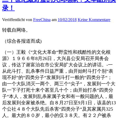
录！
Veröffentlicht von
FreeChina
am
10/02/2018
Keine Kommentare
转载自网络。
（综合各报道而成)
（一）王毅《“文化大革命“野蛮性和残酷性的文化根
源》１９６６年8月26日，大兴县公安局召开局务会
议，传达了谢富治在市公安局扩大会议上的讲话。-一
从此斗打、乱杀事件日益严重，由开始时斗打个别“表
现不好“的“四类分子“发展到斗打一般的“四类分子“；
由一个大队消灭一两个、两三个“尖子“，发展到一个大
队一下子打死十来个甚至几十个；由开始打杀“四类分
子“本人，发展到乱杀家属子女和有一般问题的人，最
后发展到全家被杀绝。自８月27日至9月1日，该县的13
个公社４８个大队先后杀害“四类分子“及其家属共325
人。最大的８０岁，最小的仅３８天。有２２户被杀