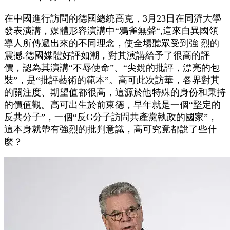
在中國進行訪問的德國總統高克，3月23日在同濟大學
發表演講，媒體形容演講中“鴉雀無聲“,這來自異國領
導人所傳遞出來的不同理念，使全場聽眾受到強 烈的
震撼.德國媒體好評如潮，對其演講給予了很高的評
價，認為其演講“不辱使命”、“尖銳的批評，漂亮的包
裝”，是“批評藝術的範本”。高可此次訪華，各界對其
的關注度、期望值都很高，這源於他特殊的身份和秉持
的價值觀。高可出生於前東德，早年就是一個“堅定的
反共分子”，一個“反G分子訪問共產黨執政的國家”，
這本身就帶有強烈的批判意識，高可究竟都說了些什
麼？