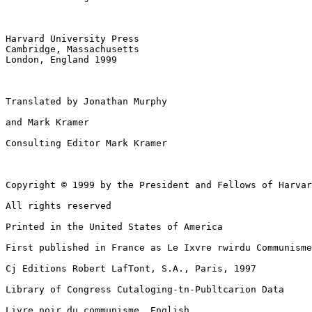
Harvard University Press 

Cambridge, Massachusetts 

London, England 1999 

Translated by Jonathan Murphy 

and Mark Kramer 

Consulting Editor Mark Kramer 

Copyright © 1999 by the President and Fellows of Harvar
All rights reserved 

Printed in the United States of America 

First published in France as Le Ixvre rwirdu Communisme
Cj Editions Robert LafTont, S.A., Paris, 1997 

Library of Congress Cutaloging-tn-Publtcarion Data 

Livre noir du communisme, English 
