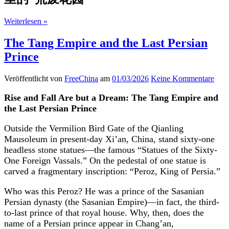
Weiterlesen »
The Tang Empire and the Last Persian
Prince
Veröffentlicht von
FreeChina
am
01/03/2026
Keine Kommentare
Rise and Fall Are but a Dream: The Tang Empire and
the Last Persian Prince
Outside the Vermilion Bird Gate of the Qianling
Mausoleum in present-day Xi’an, China, stand sixty-one
headless stone statues—the famous “Statues of the Sixty-
One Foreign Vassals.” On the pedestal of one statue is
carved a fragmentary inscription: “Peroz, King of Persia.”
Who was this Peroz? He was a prince of the Sasanian
Persian dynasty (the Sasanian Empire)—in fact, the third-
to-last prince of that royal house. Why, then, does the
name of a Persian prince appear in Chang’an,