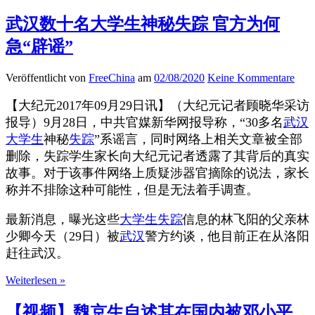
武汉数十名大学生神秘失踪 官方为何
急“辟谣”
Veröffentlicht von
FreeChina
am
02/08/2020
Keine Kommentare
【大纪元2017年09月29日讯】（大纪元记者顾晓华采访
报导）9月28日，中共官媒新华网报导称，“30多名
武汉
大学生
神秘
失踪
”系谣言，同时网络上相关文章被全部
删除，失踪学生家长向大纪元记者透露了其背后的真实
故事。对于该事件网络上质疑涉器官摘除的说法，家长
称并不排除这种可能性，但是无法着手调查。
最新消息，曝光这些
大学生
失踪
信息的林飞阳的父亲林
少卿今天（29日）被
武汉
警方约谈，他目前正在从洛阳
赶往武汉。
Weiterlesen »
【视频】魏京生自述其在国内被邓小平、