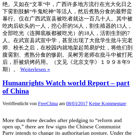
绝。又如在“文革“中，广西许多地方流行在光大化日之
下脔割肢解“牛鬼蛇神“等活人，然后煮熟分食的最野蛮
暴行。仅在广西武宣县被吃者就达一百几十人。其中被
吃肉后砍头的一人，挖心肝的56人，割生殖器的13人，
全部吃光（连脚底板都被吃光）的18人，活割生剖的7
人。在武宣县武宣中学，甚至出现了大批学生批斗完老
师、校长之后，在校园内就地架起简易炉灶，将他们剖
腹脔割、煮熟分食的惨剧。吴树芳老师在批斗中被打死
后，肝被烘烤药用。（文见《北京文学》１９９８年9
期）。
Weiterlesen »
Humanrights Watch world Report – part
of China
Veröffentlicht von
FreeChina
am
08/03/2017
Keine Kommentare
More than three decades after pledging to “reform and
open up,” there are few signs the Chinese Communist
Party intends to change its authoritarian posture. Under the