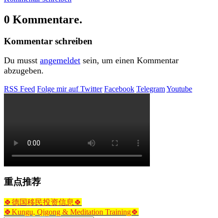
0 Kommentare.
Kommentar schreiben
Du musst
angemeldet
sein, um einen Kommentar
abzugeben.
RSS Feed
Folge mir auf Twitter
Facebook
Telegram
Youtube
重点推荐
🍀德国移民投资信息🍀
🍀Kungu, Qigong & Meditation Training🍀