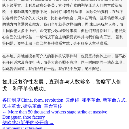
队下级军官、士兵及政府公务员，宣传共产党的剥削压迫人们的本质及东
欧、中东独裁者的悲惨下场，同时打 印各种法律、国际公约资料，在线下
以各种代价较小的方式分发，比如各种集会，周末在商场、游乐场所等人多
的地方向普通民众散发。我们当年就是这样做的，周 末出来玩的人多，而
且国保也大多不上班。即使有少数城管过来看，但他们都是临时工，也很关
心自己的法律权益，一般情况下会主动索要资料并向我们咨询工资、 福利
等问题。资料上留下自己的各种联系方式，会有很多人主动联系。
在本地、外地都没有可介入的群体抗议事件时，也要坚持集体上街，但不必
有任何诉求及宣传行动，而是大家心照不宣地于同一时间到同一地点出现，
以此告诉同道，我们始终在一起。我们绝不放弃，绝不懈怠。
如此反复弹性发展，直到参与人数够多，警察军人倒
戈，和平革命成功。
各国制度
China
,
form
,
revolution
,
云组织
,
和平革命
,
新革命方式
,
民主革命
,
街头革命
,
革命宣传
←
More than 50 thousand workers stage strike at massive
Dongguan shoe factory
柴玲致习近平的公开信
→
Kommentar schreiben