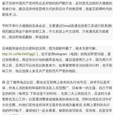
鉴于目前中国共产党对民众反对组织的严酷打击，反对派无法组织大规模的
有效行动，建议还持传统思维方式的异议分子转换思维，借鉴互联网时代的
新技术:云。
平时不举行大规模的实体会议，主要通过Gmail及通信加密工具进行联系(附:
强烈建议用这个邮件加密工具，不久前加上中文说明。只有通讯双方能看
到，阅后即彻底删除，即使国保
后来酷刑逼你交出密码也没用，因为源邮件删了，根本无密可解。
http://t.co/NsVkliOggC
)，也可使用telegram（电报）的阅后即焚功能，通
过加密通信，商定街头行动的频率及地点。建议选择周六上午，因为周六不
用上班，且周日可以休息以恢复体力。如果被警察非法扣留24小时，也不影
响工作。地点选择人多且共产党防范不严密的地段。
商 定了频率地点以后，匿名在互联网上发布街头行动号召，诉求可以是环
保，外来人员的权利和福利等涉及人员范围广、目标单一的主题。自己于商
定的时间（每周五 下班后是个好时间， 无第二天上班的压力，且这时大多
警察也无心工作）以普通消费者或锻炼者的身份出现。同时在现实生活中扩
大社交圈，向他们宣传这些诉求主题并告诉感兴趣者说 在网上看到街头行
动的呼吁帖子，邀请他们一起去看看。秘密的涂写标语、宣传画，也是非常