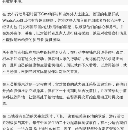
有效的手段。
在 发布行动号召时留下Gmail邮箱和由海外人士建立、管理的电报群或
WhatsApp群以供有兴趣者联络，并将这些人加入邮件组或者谷歌论坛中，
经常向他 们发布国际国内抗议活动的消息，以鼓励他们的信心和勇气。并
在海外宣传、募集，以对被捕者及家人进行经济援助，以及对被警察打伤且
不能报销医药费的参与者 提供援助。
所有参与者都应在网络中保持匿名状态，在行动中被捕也只说是碰巧路过，
根本不知道有这么个行动，但看到大家的行动后，觉得他们的诉求是正当
的，且和自己的健康和生活密切相关，所以就停下来看看。以后再被抓，就
不再恐惧，根据当时实际情况作出对应的答复。
在人员规模未达到一定程度时，宜对警察的武力镇压采取回避策略，在他们
开始血腥镇压后立即撤离，但在下一个周期时应再次前往，并在警察动手前
转移抗议阵地，让警察处于被动地位。在警察再次开始血腥镇压时再次撤
离。
在 当地没有合适的民生主题时，可以一边积极关注各地的示威、游行活动
并积极参与其中。每年中国发生约二十万起群体抗议事件，有不少适合我们
介入的。一边在网 络上通过各种群、圈子，特别是那些没有家庭背景的军