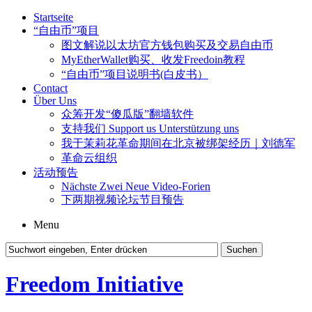
Startseite
“自由币”项目
图文解说以太坊官方钱包购买及交易自由币
MyEtherWallet购买、收发Freedoin教程
“自由币”项目说明书(白皮书）
Contact
Über Uns
众筹开发“傻瓜版”翻墙软件
支持我们 Support us Unterstützung uns
我于茉莉花革命期间在北京被绑架经历｜刘德军
革命云组织
活动预告
Nächste Zwei Neue Video-Forien
下两期视频论坛节目预告
Menu
Freedom Initiative