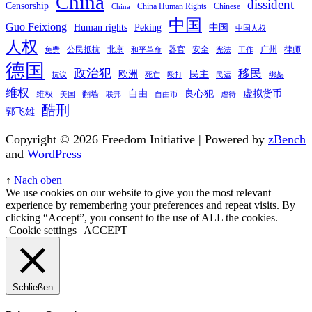
China
dissident
Censorship
China Human Rights
Chinese
China
中国
Guo Feixiong
Human rights
Peking
中国
中国人权
人权
公民抵抗
北京
器官
安全
广州
律师
免费
和平革命
宪法
工作
德国
政治犯
移民
欧洲
民主
抗议
死亡
殴打
民运
绑架
维权
自由
良心犯
虚拟货币
维权
翻墙
美国
联邦
自由币
虐待
酷刑
郭飞雄
Copyright © 2026 Freedom Initiative | Powered by
zBench
and
WordPress
↑
Nach oben
We use cookies on our website to give you the most relevant
experience by remembering your preferences and repeat visits. By
clicking “Accept”, you consent to the use of ALL the cookies.
Cookie settings
ACCEPT
Schließen