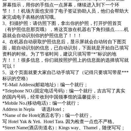
屏幕指示，用你的手指点一点屏幕，继续进入到下一个环
节！！！机场方面也安排了电子签证协助人员，他们会帮助大
家完成电子表格的填写哦。
3、扫描护照：请仿照下图，拿出你的护照，打开护照首页
（有护照信息那页哦），将这页放在机器右下角扫描点……机
器就会自动识别你的护照信息了！！！
4、在机器自动获取护照信息后，显示屏就会自动转自下图页
面，能自动识别的信息，已自动识别，下面就是开始自己填写
资料的时候。为了节省时间，建议只填写带“*”标识的地
方！！！很多信息，你们就按照护照上的信息面的选择填写就
可以！
5、这个页面就要大家自己动手填写了（记得只要填写带星***
标识的空格）
*E-Mail Address(邮箱地址)：编一个就行；
*Telephone NO.(固定电话号码)：编一个就行，吉吉写了真实
的国内号码，经常收到中国领事馆的温馨提示；
*Mobile No.(移动电话)：编一个就行；
Address in Nepla 请选Hotel；
*Name of the Hotel(酒店名字)：编一个就行，
写 Hotel Yak & Yeti. Hotel Tara. 因为检查一点也不严格。
*Street Name(酒店街道名)：Kings way、Thamel，随便写写；