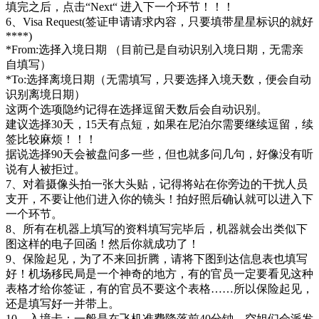
填完之后，点击“Next“ 进入下一个环节！！！
6、Visa Request(签证申请请求内容，只要填带星星标识的就好
****)
*From:选择入境日期 （目前已是自动识别入境日期，无需亲
自填写）
*To:选择离境日期（无需填写，只要选择入境天数，便会自动
识别离境日期）
这两个选项隐约记得在选择逗留天数后会自动识别。
建议选择30天，15天有点短，如果在尼泊尔需要继续逗留，续
签比较麻烦！！！
据说选择90天会被盘问多一些，但也就多问几句，好像没有听
说有人被拒过。
7、对着摄像头拍一张大头贴，记得将站在你旁边的干扰人员
支开，不要让他们进入你的镜头！拍好照后确认就可以进入下
一个环节。
8、所有在机器上填写的资料填写完毕后，机器就会出类似下
图这样的电子回函！然后你就成功了！
9、保险起见，为了不来回折腾，请将下图到达信息表也填写
好！机场移民局是一个神奇的地方，有的官员一定要看见这种
表格才给你签证，有的官员不要这个表格……所以保险起见，
还是填写好一并带上。
10、入境卡：一般是在飞机准费降落前40分钟，空姐们会派发