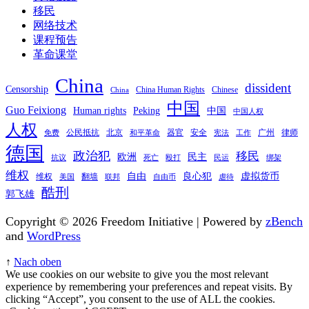
移民
网络技术
课程预告
革命课堂
China
dissident
Censorship
China Human Rights
Chinese
China
中国
Guo Feixiong
Human rights
Peking
中国
中国人权
人权
公民抵抗
北京
器官
安全
广州
律师
免费
和平革命
宪法
工作
德国
政治犯
移民
欧洲
民主
抗议
死亡
殴打
民运
绑架
维权
自由
良心犯
虚拟货币
维权
翻墙
美国
联邦
自由币
虐待
酷刑
郭飞雄
Copyright © 2026 Freedom Initiative | Powered by
zBench
and
WordPress
↑
Nach oben
We use cookies on our website to give you the most relevant
experience by remembering your preferences and repeat visits. By
clicking “Accept”, you consent to the use of ALL the cookies.