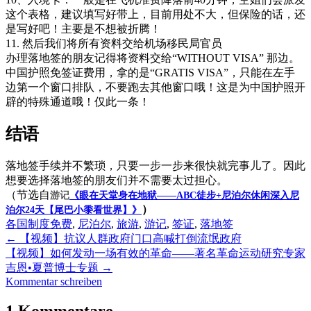
这个表格，建议填写好带上，目前用处不大，但保险的话，还
是写好吧！主要是不想被折腾！
11. 然后我们将所有资料交给机场移民局官员
办理落地签的朋友记得将资料交给“WITHOUT VISA” 那边。
中国护照免签证费用，拿的是“GRATIS VISA”，只能在左手
边第一个窗口排队，不要跑去其他窗口哦！这是为中国护照开
辟的特殊通道哦！仅此一条！
结语
落地签手续并不繁琐，只要一步一步来很快就完事儿了。因此
想要选择落地签的朋友们并不需要太过担心。
（节选自
游记
《眼在天堂身在地狱——ABC徒步+尼泊尔休闲深入尼
）
泊尔24天【尾巴小黍看世界】》
各国制度
免费
,
尼泊尔
,
旅游
,
游记
,
签证
,
落地签
←
【视频】抗议人群政府门口高喊打倒流氓政府
【视频】如何发动一场有效的革命——著名革命运动研究专家
吉恩•夏普博士专题
→
Kommentar schreiben