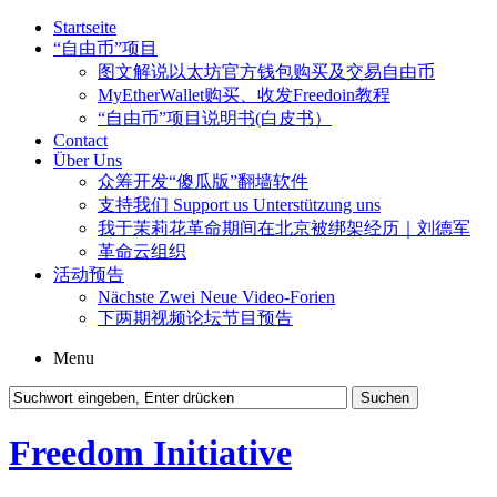
Startseite
“自由币”项目
图文解说以太坊官方钱包购买及交易自由币
MyEtherWallet购买、收发Freedoin教程
“自由币”项目说明书(白皮书）
Contact
Über Uns
众筹开发“傻瓜版”翻墙软件
支持我们 Support us Unterstützung uns
我于茉莉花革命期间在北京被绑架经历｜刘德军
革命云组织
活动预告
Nächste Zwei Neue Video-Forien
下两期视频论坛节目预告
Menu
Freedom Initiative