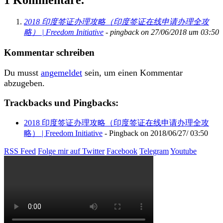
1 Kommentare.
2018 印度签证办理攻略（印度签证在线申请办理全攻
略） | Freedom Initiative
- pingback on 27/06/2018 um 03:50
Kommentar schreiben
Du musst
angemeldet
sein, um einen Kommentar
abzugeben.
Trackbacks und Pingbacks:
2018 印度签证办理攻略（印度签证在线申请办理全攻
略） | Freedom Initiative
- Pingback on 2018/06/27/ 03:50
RSS Feed
Folge mir auf Twitter
Facebook
Telegram
Youtube