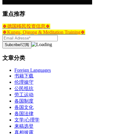
重点推荐
🍀德国移民投资信息🍀
🍀Kungu, Qigong & Meditation Training🍀
文章分类
Foreign Languages
书籍下载
伦理操守
公民抵抗
劳工运动
各国制度
各国文化
各国法律
文学/心理学
来稿选登
真相披露