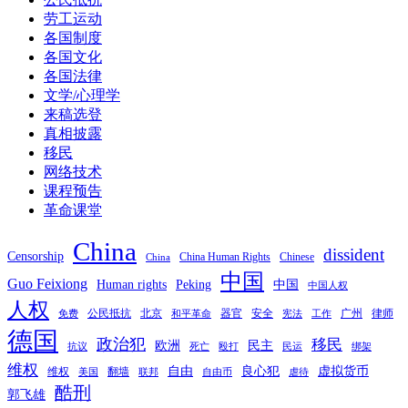
劳工运动
各国制度
各国文化
各国法律
文学/心理学
来稿选登
真相披露
移民
网络技术
课程预告
革命课堂
China
dissident
Censorship
China Human Rights
Chinese
China
中国
Guo Feixiong
Human rights
Peking
中国
中国人权
人权
公民抵抗
北京
器官
安全
广州
律师
免费
和平革命
宪法
工作
德国
政治犯
移民
欧洲
民主
抗议
死亡
殴打
民运
绑架
维权
自由
良心犯
虚拟货币
维权
翻墙
美国
联邦
自由币
虐待
酷刑
郭飞雄