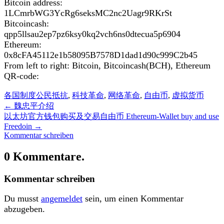
Bitcoin address:
1LCmrbWG3YcRg6seksMC2nc2Uagr9RKrSt
Bitcoincash:
qpp5llsau2ep7pz6ksy0kq2vch6ns0dtecua5p6904
Ethereum:
0x8cFA45112e1b58095B7578D1dad1d90c999C2b45
From left to right: Bitcoin, Bitcoincash(BCH), Ethereum
QR-code:
各国制度
公民抵抗
,
科技革命
,
网络革命
,
自由币
,
虚拟货币
←
魏忠平介绍
以太坊官方钱包购买及交易自由币 Ethereum-Wallet buy and use
Freedoin
→
Kommentar schreiben
0 Kommentare.
Kommentar schreiben
Du musst
angemeldet
sein, um einen Kommentar
abzugeben.