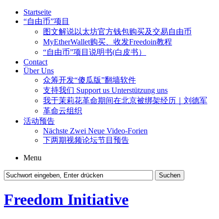
Startseite
“自由币”项目
图文解说以太坊官方钱包购买及交易自由币
MyEtherWallet购买、收发Freedoin教程
“自由币”项目说明书(白皮书）
Contact
Über Uns
众筹开发“傻瓜版”翻墙软件
支持我们 Support us Unterstützung uns
我于茉莉花革命期间在北京被绑架经历｜刘德军
革命云组织
活动预告
Nächste Zwei Neue Video-Forien
下两期视频论坛节目预告
Menu
Freedom Initiative