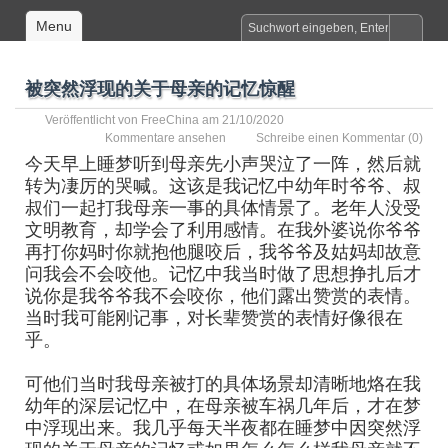
Menu
被突然浮现的关于母亲的记忆惊醒
Veröffentlicht von
FreeChina
am 21/10/2020
Kommentare ansehen
Schreibe einen Kommentar
(0)
今天早上睡梦听到母亲先小声哭泣了一阵，然后就
转为凄厉的哭喊。这该是我记忆中幼年时爷爷、叔
叔们一起打我母亲一事的具体情景了。老年人没受
文明教育，却学会了利用感情。在我外婆说你爷爷
再打你妈时你就抱他腿咬后，我爷爷及姑妈却故意
问我会不会咬他。记忆中我当时做了思想挣扎后才
说你是我爷爷我不会咬你，他们露出赞赏的表情。
当时我可能刚记事，对长辈赞赏的表情好像很在
乎。
可他们当时我母亲被打的具体场景却清晰地烙在我
幼年的深层记忆中，在母亲被车祸几年后，才在梦
中浮现出来。我几乎每天半夜都在睡梦中因突然浮