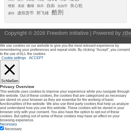
自由
良心犯
维权
翻墙
美国
联邦
自由币
酷刑
虚拟货币
郭飞雄
虐待
Copyright © 2026 Freedom Initiative | Powered by
zBe
We use cookies on our website to give you the most relevant experience by
remembering your preferences and repeat visits. By clicking “Accept”, you consent
to the use of ALL the cookies.
Cookie settings
ACCEPT
Schließen
Privacy Overview
This website uses cookies to improve your experience while you navigate through
the website. Out of these cookies, the cookies that are categorized as necessary
are stored on your browser as they are essential for the working of basic
functionalities of the website. We also use third-party cookies that help us analyze
and understand how you use this website. These cookies will be stored in your
browser only with your consent. You also have the option to opt-out of these
cookies. But opting out of some of these cookies may have an effect on your
browsing experience.
Necessary
Necessary