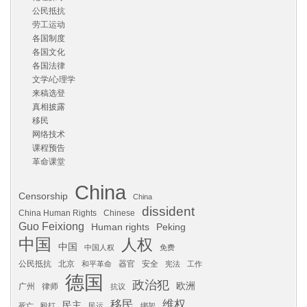
公民抵抗
劳工运动
各国制度
各国文化
各国法律
文学/心理学
来稿选登
真相披露
移民
网络技术
课程预告
革命课堂
China
Censorship
China
dissident
China Human Rights
Chinese
Guo Feixiong
Human rights
Peking
中国
人权
中国
中国人权
免费
公民抵抗
北京
器官
安全
和平革命
宪法
工作
德国
政治犯
欧洲
广州
律师
抗议
移民
维权
民主
死亡
殴打
民运
绑架