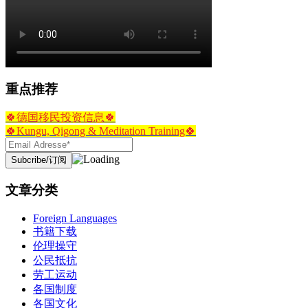
重点推荐
🍀德国移民投资信息🍀
🍀Kungu, Qigong & Meditation Training🍀
文章分类
Foreign Languages
书籍下载
伦理操守
公民抵抗
劳工运动
各国制度
各国文化