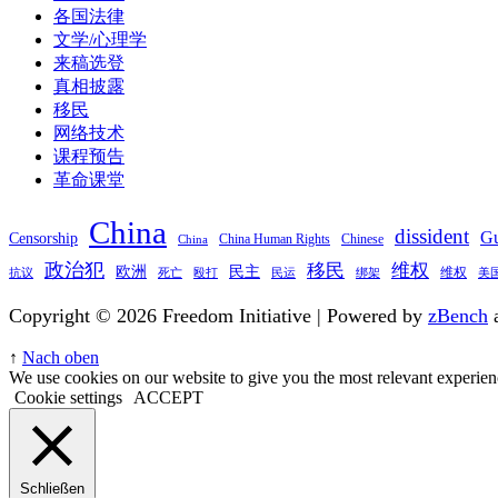
各国法律
文学/心理学
来稿选登
真相披露
移民
网络技术
课程预告
革命课堂
China
dissident
Gu
Censorship
China Human Rights
Chinese
China
政治犯
移民
维权
欧洲
民主
维权
抗议
死亡
殴打
民运
绑架
美
Copyright © 2026 Freedom Initiative | Powered by
zBench
↑
Nach oben
We use cookies on our website to give you the most relevant experien
Cookie settings
ACCEPT
Schließen