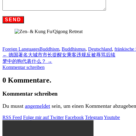
Foreign Languages
Buddhism
,
Buddhismus
,
Deutschland
,
fränkische
←
德国著名大城市市长提醒女乘客违规反被辱骂后续
梦中的狗代表什么？
→
Kommentar schreiben
0 Kommentare.
Kommentar schreiben
Du musst
angemeldet
sein, um einen Kommentar abzugeben
RSS Feed
Folge mir auf Twitter
Facebook
Telegram
Youtube