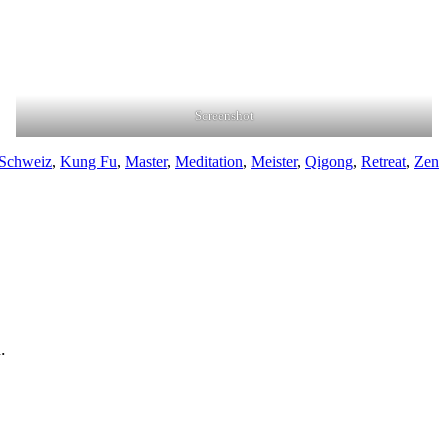
Screenshot
 Schweiz
,
Kung Fu
,
Master
,
Meditation
,
Meister
,
Qigong
,
Retreat
,
Zen
.