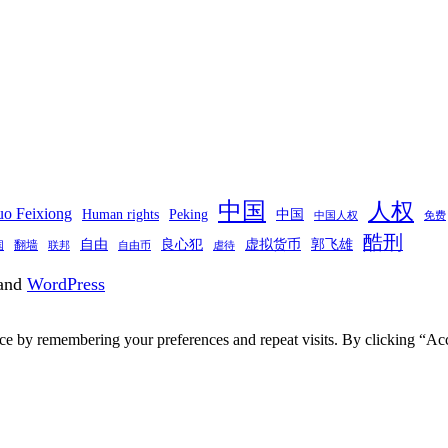
中国
人权
o Feixiong
Human rights
Peking
中国
中国人权
免费
酷刑
自由
良心犯
虚拟货币
郭飞雄
翻墙
国
联邦
自由币
虐待
and
WordPress
ce by remembering your preferences and repeat visits. By clicking “Acc