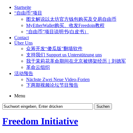
Startseite
“自由币”项目
图文解说以太坊官方钱包购买及交易自由币
MyEtherWallet购买、收发Freedoin教程
“自由币”项目说明书(白皮书）
Contact
Über Uns
众筹开发“傻瓜版”翻墙软件
支持我们 Support us Unterstützung uns
我于茉莉花革命期间在北京被绑架经历｜刘德军
革命云组织
活动预告
Nächste Zwei Neue Video-Forien
下两期视频论坛节目预告
Menu
Freedom Initiative