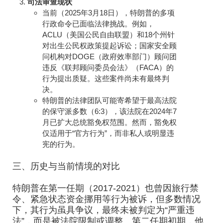
司法审查现状
当前（2025年3月18日），特朗普的多项
行政命令已面临法律挑战。例如，
ACLU（美国公民自由联盟）和18个州针
对出生公民权政策提起诉讼；国家安全顾
问机构对DOGE（政府效率部门）顾问团
违反《联邦顾问委员会法》（FACA）的
行为提出质疑。这些案件尚未有最终判
决。
特朗普的法律团队可能寄希望于最高法院
的保守派多数（6:3），该法院在2024年7
月已扩大总统豁免权范围。然而，豁免权
仅适用于“官方行为”，而非私人或明显违
宪的行为。
三、历史与当前情境的对比
特朗普在第一任期（2017-2021）也曾因旅行禁
令、紧急状态资金挪用等行为被诉，但多数情况
下，其行为虽具争议，最终未被判定为“严重违
法”，而是被法院限制或调整。第二任期初期，他