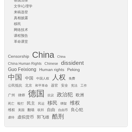
各国法律
文学/心理学
来稿选登
真相披露
移民
网络技术
课程预告
革命课堂
China
Censorship
China
dissident
China Human Rights
Chinese
Guo Feixiong
Human rights
Peking
中国
人权
中国
中国人权
免费
公民抵抗
北京
器官
安全
和平革命
宪法
工作
德国
政治犯
欧洲
广州
律师
抗议
移民
维权
民主
死亡
殴打
民运
绑架
自由
良心犯
维权
翻墙
美国
联邦
自由币
酷刑
虚拟货币
郭飞雄
虐待