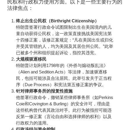
民权和行政权力使用方面。以下是一些主要行为的
法律焦点：
终止出生公民权（Birthright Citizenship）
特朗普签署行政命令试图限制出生在美国境内的儿
童自动获得公民权，这一政策直接挑战美国宪法第
十四修正案，该修正案规定：“凡在美国出生或归化
并受其管辖的人，均为美国及其居住州公民。”此举
已被多个州和组织提起诉讼，指控其违宪。
大规模驱逐移民
特朗普计划利用1798年的《外侨与煽动叛乱法》
（Alien and Sedition Acts）等法律，加速驱逐移
民，包括可能涉及合法居民。此举引发关于正当程
序（Due Process）和宪法第五修正案的争议。
针对律师事务所的报复性措施
他签署行政命令，撤销某些律师事务所（如Perkins
Coie和Covington & Burling）的安全许可，理由是
这些机构曾代表其政治对手。此行为被指控可能违
反第一修正案（言论自由和选择律师的权利）以及
行政权力的滥用。
行政冻结与资金控制