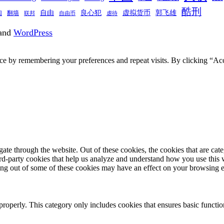
酷刑
自由
良心犯
虚拟货币
郭飞雄
翻墙
国
联邦
自由币
虐待
and
WordPress
ce by remembering your preferences and repeat visits. By clicking “Acc
te through the website. Out of these cookies, the cookies that are cate
hird-party cookies that help us analyze and understand how you use this
ting out of some of these cookies may have an effect on your browsing 
properly. This category only includes cookies that ensures basic functio