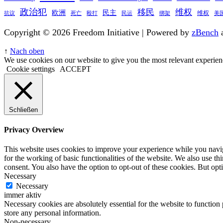
政治犯
移民
维权
欧洲
民主
维权
抗议
死亡
殴打
民运
绑架
美
Copyright © 2026 Freedom Initiative | Powered by
zBench
↑
Nach oben
We use cookies on our website to give you the most relevant experien
Cookie settings
ACCEPT
Schließen
Privacy Overview
This website uses cookies to improve your experience while you naviga
for the working of basic functionalities of the website. We also use t
consent. You also have the option to opt-out of these cookies. But op
Necessary
Necessary
immer aktiv
Necessary cookies are absolutely essential for the website to function 
store any personal information.
Non-necessary