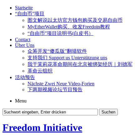
Startseite
“自由币”项目
图文解说以太坊官方钱包购买及交易自由币
MyEtherWallet购买、收发Freedoin教程
“自由币”项目说明书(白皮书）
Contact
Über Uns
众筹开发“傻瓜版”翻墙软件
支持我们 Support us Unterstützung uns
我于茉莉花革命期间在北京被绑架经历｜刘德军
革命云组织
活动预告
Nächste Zwei Neue Video-Forien
下两期视频论坛节目预告
Menu
Freedom Initiative