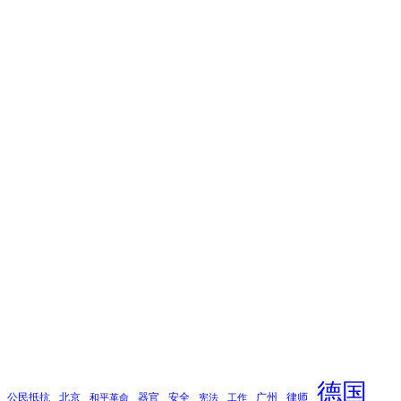
德国
公民抵抗
北京
器官
安全
广州
律师
和平革命
宪法
工作