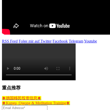
RSS Feed
Folge mir auf Twitter
Facebook
Telegram
Youtube
重点推荐
🍀德国移民投资信息🍀
🍀Kungu, Qigong & Meditation Training🍀