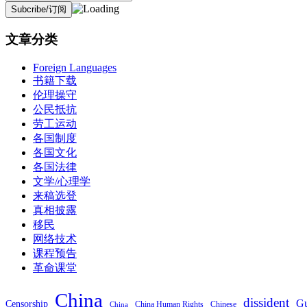
文章分类
Foreign Languages
书籍下载
伦理操守
公民抵抗
劳工运动
各国制度
各国文化
各国法律
文学/心理学
来稿选登
真相披露
移民
网络技术
课程预告
革命课堂
China
dissident
Gu
Censorship
China Human Rights
Chinese
China