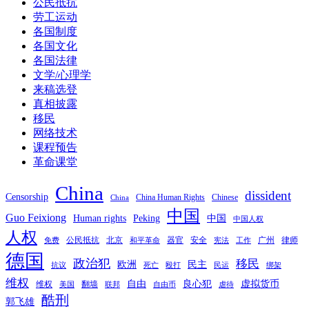
公民抵抗
劳工运动
各国制度
各国文化
各国法律
文学/心理学
来稿选登
真相披露
移民
网络技术
课程预告
革命课堂
China
dissident
Censorship
China Human Rights
Chinese
China
中国
Guo Feixiong
Human rights
Peking
中国
中国人权
人权
公民抵抗
北京
器官
安全
广州
律师
免费
和平革命
宪法
工作
德国
政治犯
移民
欧洲
民主
抗议
死亡
殴打
民运
绑架
维权
自由
良心犯
虚拟货币
维权
翻墙
美国
联邦
自由币
虐待
酷刑
郭飞雄