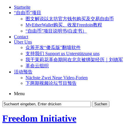
Startseite
“自由币”项目
图文解说以太坊官方钱包购买及交易自由币
MyEtherWallet购买、收发Freedoin教程
“自由币”项目说明书(白皮书）
Contact
Über Uns
众筹开发“傻瓜版”翻墙软件
支持我们 Support us Unterstützung uns
我于茉莉花革命期间在北京被绑架经历｜刘德军
革命云组织
活动预告
Nächste Zwei Neue Video-Forien
下两期视频论坛节目预告
Menu
Freedom Initiative