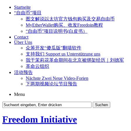
Startseite
“自由币”项目
图文解说以太坊官方钱包购买及交易自由币
MyEtherWallet购买、收发Freedoin教程
“自由币”项目说明书(白皮书）
Contact
Über Uns
众筹开发“傻瓜版”翻墙软件
支持我们 Support us Unterstützung uns
我于茉莉花革命期间在北京被绑架经历｜刘德军
革命云组织
活动预告
Nächste Zwei Neue Video-Forien
下两期视频论坛节目预告
Menu
Freedom Initiative