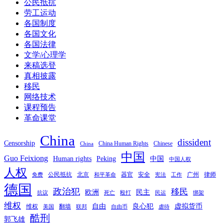
公民抵抗
劳工运动
各国制度
各国文化
各国法律
文学/心理学
来稿选登
真相披露
移民
网络技术
课程预告
革命课堂
China
dissident
Censorship
China Human Rights
Chinese
China
中国
Guo Feixiong
Human rights
Peking
中国
中国人权
人权
公民抵抗
北京
器官
安全
广州
律师
免费
和平革命
宪法
工作
德国
政治犯
移民
欧洲
民主
抗议
死亡
殴打
民运
绑架
维权
自由
良心犯
虚拟货币
维权
翻墙
美国
联邦
自由币
虐待
酷刑
郭飞雄