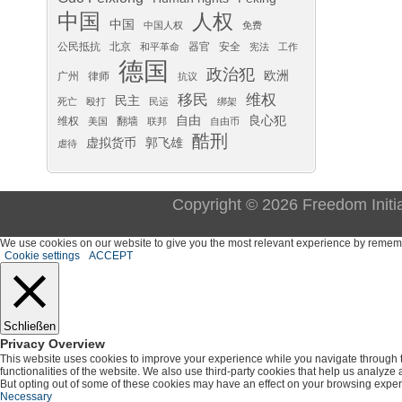
中国
人权
中国
中国人权
免费
公民抵抗
北京
器官
安全
和平革命
宪法
工作
德国
政治犯
欧洲
广州
律师
抗议
移民
维权
民主
死亡
殴打
民运
绑架
自由
良心犯
维权
翻墙
美国
联邦
自由币
酷刑
虚拟货币
郭飞雄
虐待
Copyright © 2026 Freedom Initi
We use cookies on our website to give you the most relevant experience by remember
Cookie settings
ACCEPT
Schließen
Privacy Overview
This website uses cookies to improve your experience while you navigate through th
functionalities of the website. We also use third-party cookies that help us analyz
But opting out of some of these cookies may have an effect on your browsing exper
Necessary