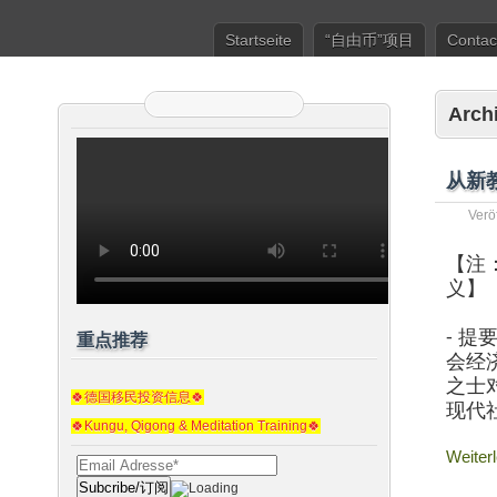
Startseite
“自由币”项目
Contac
Arch
从新
Verö
【注
义】
⁃ 
重点推荐
会经
之士
🍀德国移民投资信息🍀
现代
🍀Kungu, Qigong & Meditation Training🍀
Weiter