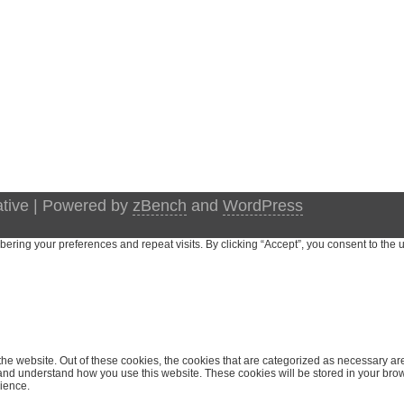
ative | Powered by
zBench
and
WordPress
ing your preferences and repeat visits. By clicking “Accept”, you consent to the u
e website. Out of these cookies, the cookies that are categorized as necessary are 
e and understand how you use this website. These cookies will be stored in your brow
ience.