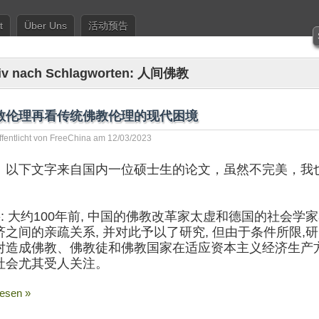
t
Über Uns
活动预告
iv nach Schlagworten:
人间佛教
教伦理再看传统佛教伦理的现代困境
ffentlicht von
FreeChina
am
12/03/2023
：以下文字来自国内一位硕士生的论文，虽然不完美，我
提要: 大约100年前, 中国的佛教改革家太虚和德国的社
济之间的亲疏关系, 并对此予以了研究, 但由于条件所限
对造成佛教、佛教徒和佛教国家在适应资本主义经济生产方
社会尤其受人关注。
lesen »