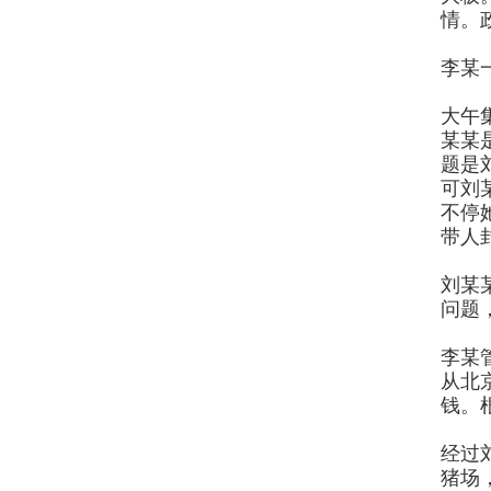
情。
李某
大午
某某
题是
可刘
不停
带人
刘某
问题
李某
从北
钱。
经过
猪场