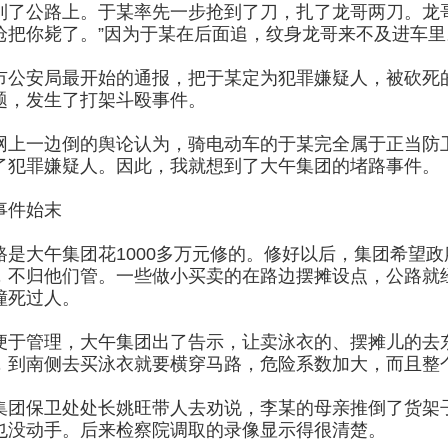
到了公路上。于某率先一步抢到了刀，扎了龙哥两刀。龙
枪把你毙了。”因为于某在后面追，纹身龙哥来不及进车
市公安局最开始的通报，把于某定为犯罪嫌疑人，被砍死
题，发生了打架斗殴事件。
网上一边倒的舆论认为，骑电动车的于某完全属于正当防
了犯罪嫌疑人。因此，我就想到了大午集团的堵路事件。
事件始末
路是大午集团花1000多万元修的。修好以后，集团希望
，不归他们管。一些做小买卖的在路边摆摊设点，公路就
撞死过人。
便于管理，大午集团出了告示，让卖泳衣的、摆摊儿的去
，到南侧去买泳衣就要横穿马路，危险系数加大，而且整
集团保卫处处长姚旺带人去劝说，李某的母亲推倒了货架
也没动手。后来检察院调取的录像显示得很清楚。