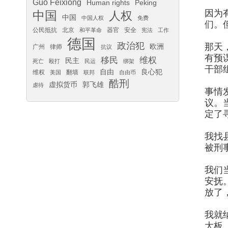
Guo Feixiong
Human rights
Peking
因为
中国
人权
中国
中国人权
免费
们。
公民抵抗
北京
器官
安全
和平革命
宪法
工作
德国
政治犯
那天
欧洲
广州
律师
抗议
有预
移民
维权
民主
死亡
殴打
民运
绑架
干部
自由
良心犯
维权
翻墙
美国
联邦
自由币
酷刑
虚拟货币
郭飞雄
虐待
事情
议。
定了
我找
被刑
我们
安抚
放了
我就
大板