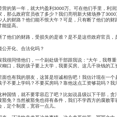
经营的第一年，就大约盈利3000万。可在他们手里，利润
家，那么政府官员收了多少？我们亮明新大猪场挣了300
少人的财路？他们能不恨大午？可是，只有断了他们的财
才能提高。
断了他们的财路，受损失的是谁？是不是这些政府官员，
能公开化、合法化吗？
候我很同情他们，一个副处级干部跟我说：“大午，我尊
家糊口，我的孩子要上大学，我要买房。这几千块钱的工
里面也有我的朋友，这算是坦诚相告吧！我估计现在一个
孩子不要上学吗？不要买房吗？靠他这点工资够花吗？我
这种国情，就不要零容忍了吧？比如说县级以下干部，贪污1
被豁免？当然被豁免也得有条件，我们不学西方的腐败零
会，定个制度，宽容一点儿。