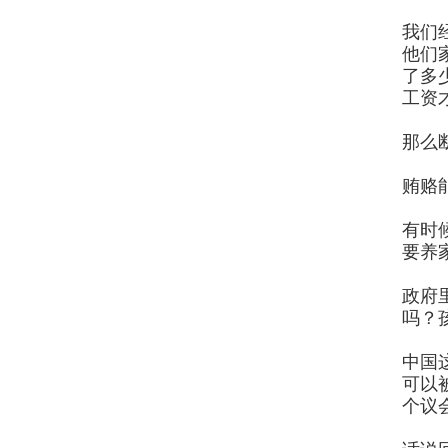
我们
他们
了多
工资
那么
贿赂
有时
要养
政府
吗？
中国
可以
个议