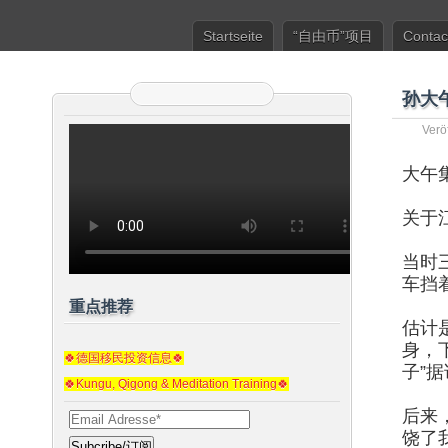
Startseite
“自由币”项目
Contac
孙大
Verö
大午
关于
当时
车挡
重点推荐
估计
身，
🍀德国移民投资信息🍀
子”
🍀Kungu, Qigong & Meditation Training🍀
后来
饶了