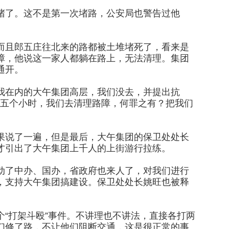
堵了。这不是第一次堵路，公安局也警告过他
而且郎五庄往北来的路都被土堆堵死了，看来是
障，他说这一家人都躺在路上，无法清理。集团
通开。
我在内的大午集团高层，我们没去，并提出抗
了四五个小时，我们去清理路障，何罪之有？把我们
果说了一遍，但是最后，大午集团的保卫处处长
才引出了大午集团上千人的上街游行拉练。
动了中办、国办，省政府也来人了，对我们进行
，支持大午集团搞建设。保卫处处长姚旺也被释
“打架斗殴”事件。不讲理也不讲法，直接各打两
们修了路，不让他们阻断交通，这是很正常的事