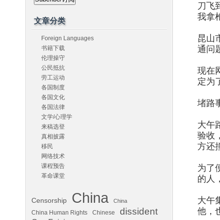
刀飞
我拿
文章分类
昆山
Foreign Languages
通问
书籍下载
伦理操守
公民抵抗
现在
劳工运动
定为
各国制度
各国文化
堵路
各国法律
文学/心理学
大午
来稿选登
验收
真相披露
方还
移民
网络技术
课程预告
为了
革命课堂
的人
China
大午
Censorship
China
他，
dissident
China Human Rights
Chinese