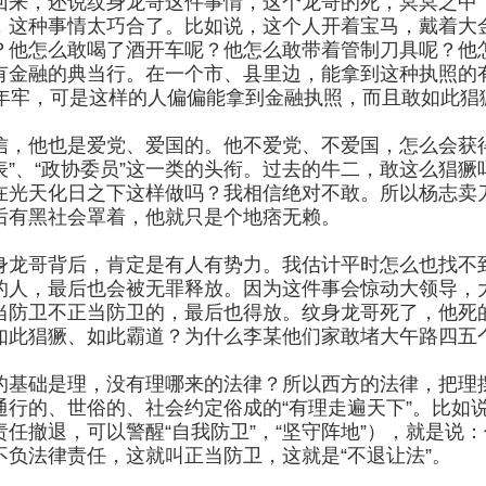
回来，还说纹身龙哥这件事情，这个龙哥的死，冥冥之中
，这种事情太巧合了。比如说，这个人开着宝马，戴着大
？他怎么敢喝了酒开车呢？他怎么敢带着管制刀具呢？他
有金融的典当行。在一个市、县里边，能拿到这种执照的有
0年牢，可是这样的人偏偏能拿到金融执照，而且敢如此猖
信，他也是爱党、爱国的。他不爱党、不爱国，怎么会获得
表”、“政协委员”这一类的头衔。过去的牛二，敢这么猖
在光天化日之下这样做吗？我相信绝对不敢。所以杨志卖
后有黑社会罩着，他就只是个地痞无赖。
身龙哥背后，肯定是有人有势力。我估计平时怎么也找不
的人，最后也会被无罪释放。因为这件事会惊动大领导，
当防卫不正当防卫的，最后也得放。纹身龙哥死了，他死
如此猖獗、如此霸道？为什么李某他们家敢堵大午路四五
的基础是理，没有理哪来的法律？所以西方的法律，把理
通行的、世俗的、社会约定俗成的“有理走遍天下”。比如
责任撤退，可以警醒“自我防卫”，“坚守阵地”），就是
不负法律责任，这就叫正当防卫，这就是“不退让法”。