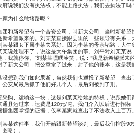
政府说我们没有执法权，不能上路执法，我们去执法了吗
一家为什么敢堵路呢？
集团和新希望有一个合资公司，叫新大公司。当时新希望控
是新希望派来的。刘某某直接跟县里的一些领导有关系，
刘某某跟女下属李某关系好。因为李某的母亲堵路，大午
某某说处理不了，说这是大午集团的事。刘平对刘某某说
她，我就停你。”刘某某嘿嘿冷笑，说：“我是新希望派来
封了新大公司，把公章拿了过来，封了他的账本，这是我
某没想到我们如此果断，当然我们也通报了新希望。查出
，公安局最后抓了他们好几个人，最后刘被判了刑。
管采购、运输这一块，这是刘某某给她的特权，说跟她们
京通县运过来，运费是120元/吨。我们介入以后进行招标，
根据集团掌握的证据，仅李某家就查出了不法收入上百万
刘某某这件事，我们开始跟新希望谈判，最后我们控股90
，图略）。