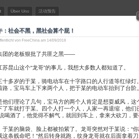
t
Über Uns
活动预告
午：社会不黑，黑社会算个屁！
ffentlicht von
FreeChina
am 14/09/2018
集团的老板狠批了共匪之黑——
江苏昆山这个“龙哥”的事儿，我想大多数人都知道了。
三十多岁的于某，骑电动车在十字路口的人行道等红绿灯
着路，宝马车上下来两个人，把于某的电动车抬到了台阶
是他们理论了几句，宝马方的两个人肯定是想耍威风，这
下了车就打于某。四个人打一个人，人家一再退缩，他们
据说喝酒了，他觉得不解气，就回到车上，拿来大砍刀，要
，于某的脑袋、脸上都被拍紫了。龙哥突然对于某说：“你
我这条贱命吧！”然后转身就跑，纹身龙哥就在后面拿着