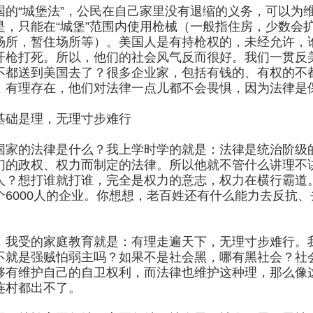
国的“城堡法”，公民在自己家里没有退缩的义务，可以为
是，只能在“城堡”范围内使用枪械（一般指住房，少数会
场所，暂住场所等）。美国人是有持枪权的，未经允许，
开枪打死。所以，他们的社会风气反而很好。我们一贯反
不都送到美国去了？很多企业家，包括有钱的、有权的不
，有理存在，他们对法律一点儿都不会畏惧，因为法律是
基础是理，无理寸步难行
国家的法律是什么？我上学时学的就是：法律是统治阶级
们的政权、权力而制定的法律。所以他就不管什么讲理不
人？想打谁就打谁，完全是权力的意志，权力在横行霸道
个6000人的企业。你想想，老百姓还有什么能力去反抗
，我受的家庭教育就是：有理走遍天下，无理寸步难行。我
不就是强贼怕弱主吗？如果不是社会黑，哪有黑社会？社会
够有维护自己的自卫权利，而法律也维护这种理，那么像
连村都出不了。