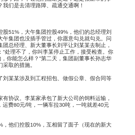
？我们是去清理路障、疏通交通啊！
股51%，大午集团控股49%，他们的总经理刘
大午集团也没插手管过，你愿意勾兑就勾兑。问
集团总经理、新大董事长刘平让刘某某去制止，
：“处理不了，你叫李某停止工作，接受检查。你
的，你能怎么样？”第二天，集团副董事长孙志华
们采取的措施。
了刘某某涉及到工程招包、做假公章、假合同等
家有协议。李某家承包了新大公司的饲料运输，
运费80元/吨，一辆车拉30吨，一吨就差40元
。
%，他们控股10%，互相留了面子（现在的新大