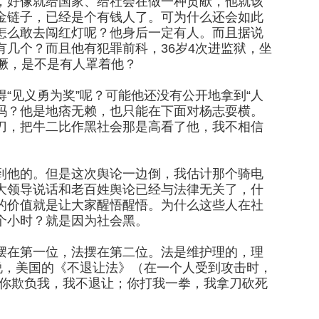
，好像就给国家、给社会在做一种贡献，他就该
金链子，已经是个有钱人了。可为什么还会如此
怎么敢去闯红灯呢？他身后一定有人。而且据说
几个？而且他有犯罪前科，36岁4次进监狱，坐
獗，是不是有人罩着他？
“见义勇为奖”呢？可能他还没有公开地拿到“人
獗吗？他是地痞无赖，也只能在下面对杨志耍横。
刀，把牛二比作黑社会那是高看了他，我不相信
到他的。但是这次舆论一边倒，我估计那个骑电
大领导说话和老百姓舆论已经与法律无关了，什
的价值就是让大家醒悟醒悟。为什么这些人在社
个小时？就是因为社会黑。
摆在第一位，法摆在第二位。法是维护理的，理
说，美国的《不退让法》（在一个人受到攻击时，
说：你欺负我，我不退让；你打我一拳，我拿刀砍死