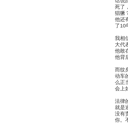
话说
死了
猖獗
他还
了1
我相
大代
他敢
他背
而纹
动车
么正
会上
法律
就是
没有
你。