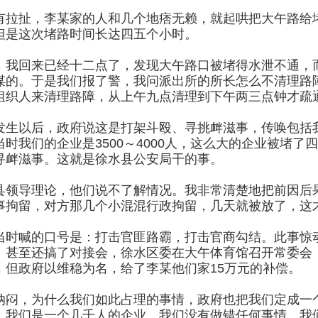
有拉扯，李某家的人和几个地痞无赖，就起哄把大午路给
但是这次堵路时间长达四五个小时。
，我回来已经十二点了，发现大午路口被堵得水泄不通，
谋的。于是我们报了警，我问派出所的所长怎么不清理路
组织人来清理路障，从上午九点清理到下午两三点钟才疏
发生以后，政府说这是打架斗殴、寻挑衅滋事，传唤包括
当时我们的企业是3500～4000人，这么大的企业被堵
寻衅滋事。这就是徐水县公安局干的事。
县领导理论，他们说不了解情况。我非常清楚地把前因后
事拘留，对方那几个小混混行政拘留，几天就被放了，这
当时喊的口号是：打击官匪路霸，打击官商勾结。此事惊
。甚至还搞了对接会，徐水区委在大午体育馆召开常委会
，但政府以维稳为名，给了李某他们家15万元的补偿。
纳闷，为什么我们如此占理的事情，政府也把我们定成一个
。我们是一个几千人的企业，我们没有做错任何事情。我