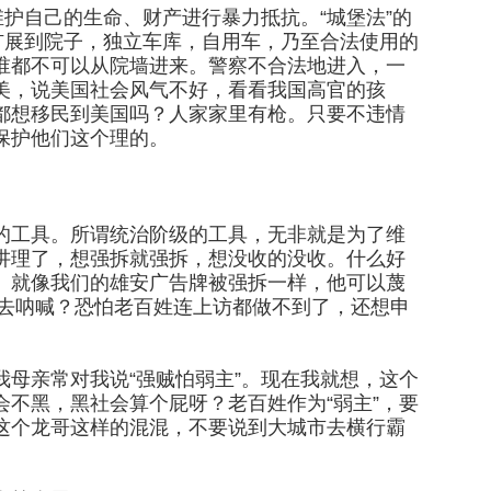
维护自己的生命、财产进行暴力抵抗。“城堡法”的
扩展到院子，独立车库，自用车，乃至合法使用的
谁都不可以从院墙进来。警察不合法地进入，一
美，说美国社会风气不好，看看我国高官的孩
都想移民到美国吗？人家家里有枪。只要不违情
保护他们这个理的。
的工具。所谓统治阶级的工具，无非就是为了维
讲理了，想强拆就强拆，想没收的没收。什么好
。就像我们的雄安广告牌被强拆一样，他可以蔑
、去呐喊？恐怕老百姓连上访都做不到了，还想申
母亲常对我说“强贼怕弱主”。现在我就想，这个
不黑，黑社会算个屁呀？老百姓作为“弱主”，要
这个龙哥这样的混混，不要说到大城市去横行霸