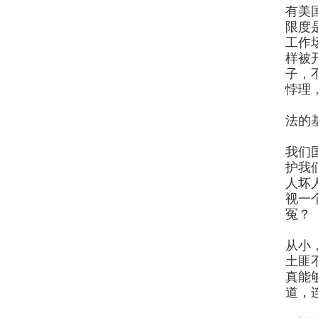
有美
限度
工作
样被
子，
悖理
法的
我们
护我
人坏
视一
冤？
从小
土匪
真能
道，