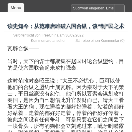
Menu
读史知今：从范雎唐雎破六国合纵，谈“制”民之术
Veröffentlicht von
FreeChina
am 30/09/2022
Kommentare ansehen
Schreibe einen Kommentar
(0)
瓦解合纵——
当时，天下的谋士都聚集在赵国讨论合纵盟约，目
的是使六国联合起来攻打强秦。
这时范雎对秦昭王说：“大王不必忧心，臣可以使
他们的合纵之盟约土崩瓦解。因为秦对于天下的策
士，平日丝豪没有怨仇，他们所以要聚会谋划攻打
秦国，是因为自己想借此升官发财而已。请大王看
看大王的狗，现在睡着的都好好睡着，站着的都好
好站着，走着的都好好走着，停着的都好好停着，
彼此之间没有任何争斗。可是只要在它们之间丢下
一块骨头，所有的狗都会立刻跑过来，呲牙咧嘴露