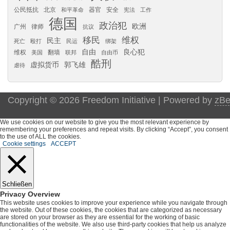
公民抵抗
北京
器官
安全
和平革命
宪法
工作
德国
政治犯
欧洲
广州
律师
抗议
移民
维权
民主
死亡
殴打
民运
绑架
自由
良心犯
维权
翻墙
美国
联邦
自由币
酷刑
虚拟货币
郭飞雄
虐待
Copyright © 2026 Freedom Initiative | Powered by
zBe
We use cookies on our website to give you the most relevant experience by
remembering your preferences and repeat visits. By clicking “Accept”, you consent
to the use of ALL the cookies.
Cookie settings
ACCEPT
Schließen
Privacy Overview
This website uses cookies to improve your experience while you navigate through
the website. Out of these cookies, the cookies that are categorized as necessary
are stored on your browser as they are essential for the working of basic
functionalities of the website. We also use third-party cookies that help us analyze