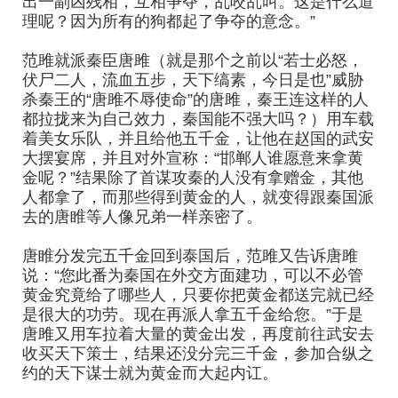
出一副凶残相，互相争夺，乱咬乱叫。这是什么道
理呢？因为所有的狗都起了争夺的意念。”
范雎就派秦臣唐雎（就是那个之前以“若士必怒，
伏尸二人，流血五步，天下缟素，今日是也”威胁
杀秦王的“唐雎不辱使命”的唐雎，秦王连这样的人
都拉拢来为自己效力，秦国能不强大吗？）用车载
着美女乐队，并且给他五千金，让他在赵国的武安
大摆宴席，并且对外宣称：“邯郸人谁愿意来拿黄
金呢？”结果除了首谋攻秦的人没有拿赠金，其他
人都拿了，而那些得到黄金的人，就变得跟秦国派
去的唐睢等人像兄弟一样亲密了。
唐睢分发完五千金回到泰国后，范雎又告诉唐雎
说：“您此番为秦国在外交方面建功，可以不必管
黄金究竟给了哪些人，只要你把黄金都送完就已经
是很大的功劳。现在再派人拿五千金给您。”于是
唐雎又用车拉着大量的黄金出发，再度前往武安去
收买天下策士，结果还没分完三千金，参加合纵之
约的天下谋士就为黄金而大起内讧。