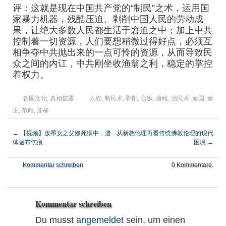
评：这就是现在中国共产党的“制民”之术，运用国
家暴力机器，残酷压迫、剥削中国人民的劳动成
果，让绝大多数人民都生活于窘迫之中；加上中共
控制着一切资源，人们要想稍微过得好点，必须互
相争夺中共抛出来的一点可怜的资源，从而导致民
众之间的内讧，中共刚坐收渔翁之利，稳定的掌控
着权力。
各国文化
,
真相披露
人权
,
制民术
,
剥削
,
合纵
,
唐雎
,
治民术
,
秦国
,
秦
王
,
范雎
,
连横
←
【视频】泼墨女之父惨死狱中，遗
从新教伦理再看传统佛教伦理的现代
体遍布伤痕
困境
→
Kommentar schreiben
0 Kommentare.
Kommentar schreiben
Du musst
angemeldet
sein, um einen