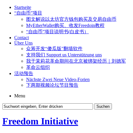
Startseite
“自由币”项目
图文解说以太坊官方钱包购买及交易自由币
MyEtherWallet购买、收发Freedoin教程
“自由币”项目说明书(白皮书）
Contact
Über Uns
众筹开发“傻瓜版”翻墙软件
支持我们 Support us Unterstützung uns
我于茉莉花革命期间在北京被绑架经历｜刘德军
革命云组织
活动预告
Nächste Zwei Neue Video-Forien
下两期视频论坛节目预告
Menu
Freedom Initiative