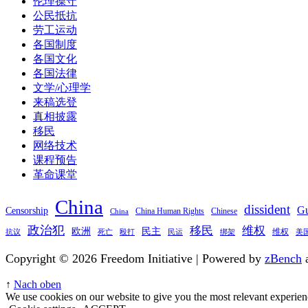
伦理操守
公民抵抗
劳工运动
各国制度
各国文化
各国法律
文学/心理学
来稿选登
真相披露
移民
网络技术
课程预告
革命课堂
China
dissident
Gu
Censorship
China Human Rights
Chinese
China
政治犯
移民
维权
欧洲
民主
维权
抗议
死亡
殴打
民运
绑架
美
Copyright © 2026 Freedom Initiative | Powered by
zBench
↑
Nach oben
We use cookies on our website to give you the most relevant experien