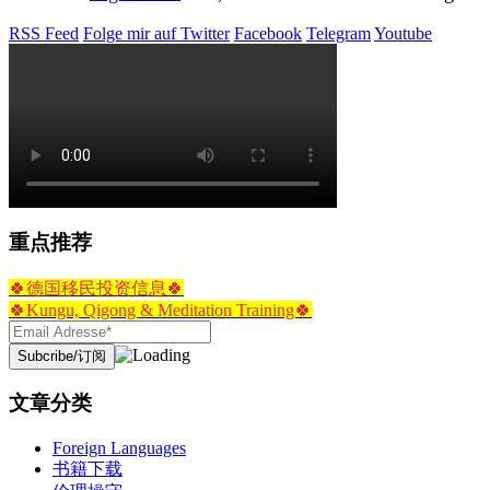
RSS Feed
Folge mir auf Twitter
Facebook
Telegram
Youtube
重点推荐
🍀德国移民投资信息🍀
🍀Kungu, Qigong & Meditation Training🍀
文章分类
Foreign Languages
书籍下载