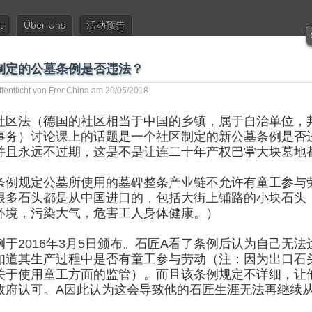
t
Über Uns
活动预告
制定的公墓条例是否违法？
ffentlicht von
FreeChina
am 29/05/2018
社区法（德国的社区相当于中国的乡镇，属于自治单位，
事务）讨论课上的话题是一个社区制定的新公墓条例是否
并且永远不过期，这是不是让连二十年产权巴掌大块墓地
条例规定公墓所使用的墓碑整条产业链不允许有童工参与
很多石头都是从中国进口的，包括大街上铺路的小块石头
环境，污染大气，危害工人身体健康。）
例于2016年3月5日颁布。石匠A看了条例后认为自己无
知道其生产过程中是否有童工参与劳动（注：因为出口石
关于使用童工方面的监管）
。而且该条例规定不详细，让
政府认可。A因此认为这会导致他的石匠生涯无法再继续从