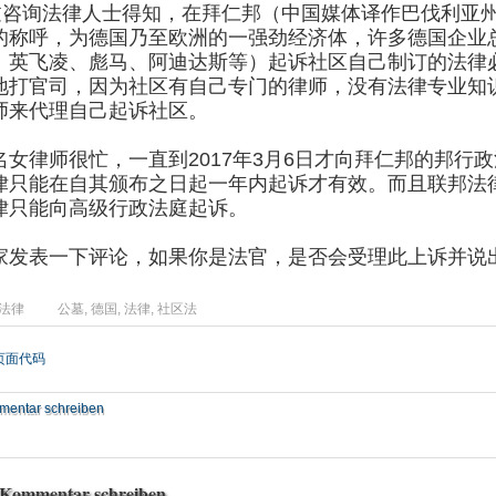
过咨询法律人士得知，在拜仁邦（中国媒体译作巴伐利亚
的称呼，为德国乃至欧洲的一强劲经济体，许多德国企业
、英飞凌、彪马、阿迪达斯等）起诉社区自己制订的法律
地打官司，因为社区有自己专门的律师，没有法律专业知
师来代理自己起诉社区。
名女律师很忙，一直到2017年3月6日才向拜仁邦的邦
律只能在自其颁布之日起一年内起诉才有效。而且联邦法
律只能向高级行政法庭起诉。
家发表一下评论，如果你是法官，是否会受理此上诉并说
法律
公墓
,
德国
,
法律
,
社区法
页面代码
entar schreiben
Kommentar schreiben