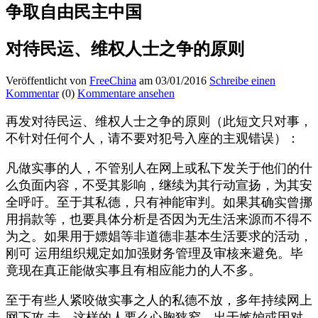
争取自由民主中国
对待民运、维权人士之争的原则
Veröffentlicht von
FreeChina
am 03/01/2016
Schreibe einen
Kommentar
(0)
Kommentare ansehen
再发对待民运、维权人士之争的原则（此短文只对事，
不针对任何个人，请不要对犯号入座的主观错误）：
凡做实事的人，不管别人在网上或私下发关于他们的什
么负面内容，不受其影响，继续为其行动宣扬，为其安
全呼吁。至于其私德，只有神能审判。如果其确实曾挪
用捐款等，也要具体分析是否因为无生活来源而不得不
为之。如果用于嫖娼等非
道德非基本生活要求的活动，
刚可 运用组织规定如加强财务管理及审核来避免。毕
竟现在真正能做实事且有相应能力的人不多。
至于有些人紧咬做实事之人的私德不放，多年持续网上
网下攻 击。这样的人要么心胸狭窄，出于嫉妒或因对