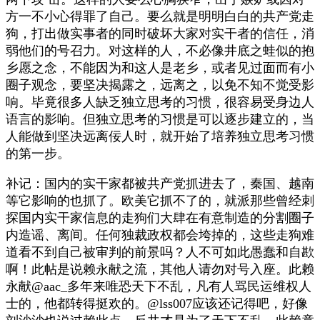
方一不小心得罪了自己。要么就是明明白白的共产党走
狗，打出做实事者的同时破坏大家对实干者的信任，消
弱他们的号召力。对这样的人，不必像井底之蛙似的抱
乡愿之念，不能因为和这人是老乡，或者见过面而有小
圈子观念，要坚决揭露之，远离之，以免不知不觉受影
响。毕竟很多人缺乏独立思考的习惯，很容易受身边人
语言的影响。但独立思考的习惯是可以逐步建立的，当
人能做到坚决远离佞人时，就开始了培养独立思考习惯
的第一步。
补记：国内的实干家都被共产党抓进去了，秦国、越南
等它影响的也抓了。欧美它抓不了的，就派那些曾经刺
探国内实干家信息的走狗们大肆在有意制造的分割圈子
内造谣、离间。任何独裁政权都会垮掉的，这些走狗难
道看不到自己被审判的前景吗？人不可如此愚蠢和自歁
啊！此帖是说赖永献之流，其他人请勿对号入座。此赖
永献@aac_多年来唯恐天下不乱，凡有人骂民运维权人
士的，他都转得挺欢的。@lss007应该还记得吧，好像