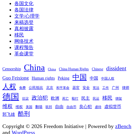
各国文化
各国法律
文学/心理学
来稿选登
真相披露
移民
网络技术
课程预告
革命课堂
China
dissident
Censorship
China Human Rights
Chinese
China
中国
Guo Feixiong
Human rights
Peking
中国
中国人权
人权
公民抵抗
北京
器官
安全
广州
律师
免费
和平革命
宪法
工作
德国
政治犯
移民
欧洲
民主
抗议
死亡
殴打
民运
绑架
维权
自由
良心犯
虚拟货币
维权
翻墙
美国
联邦
自由币
虐待
酷刑
郭飞雄
Copyright © 2026 Freedom Initiative | Powered by
zBench
and
WordPress