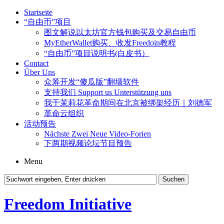
Startseite
“自由币”项目
图文解说以太坊官方钱包购买及交易自由币
MyEtherWallet购买、收发Freedoin教程
“自由币”项目说明书(白皮书）
Contact
Über Uns
众筹开发“傻瓜版”翻墙软件
支持我们 Support us Unterstützung uns
我于茉莉花革命期间在北京被绑架经历｜刘德军
革命云组织
活动预告
Nächste Zwei Neue Video-Forien
下两期视频论坛节目预告
Menu
Freedom Initiative