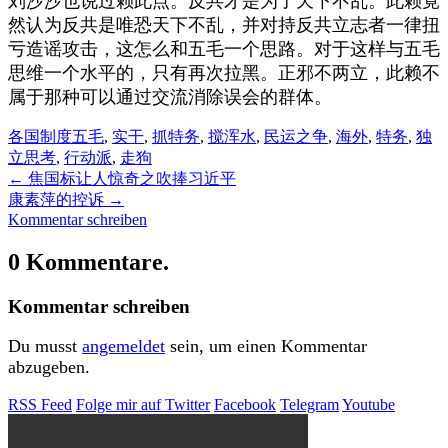
刘沙沙也说过赖此点。反共才是为了天下不乱。此赖竟
然认为反共是唯恐天下不乱，并对持反共立志者一律扭
亏造谣攻击，这怎么和五毛一个思路。对于这样与五毛
思维一个水平的，只有再次拉黑。正邪不两立，此赖不
属于那种可以通过交流消除误会的群体。
各国制度
五毛
,
实干
,
抓特务
,
搅浑水
,
民运之争
,
海外
,
特务
,
独
立思考
,
行动派
,
走狗
←
焦国标让人惊奇之吹捧习近平
康素萍的控诉
→
Kommentar schreiben
0 Kommentare.
Kommentar schreiben
Du musst
angemeldet
sein, um einen Kommentar
abzugeben.
RSS Feed
Folge mir auf Twitter
Facebook
Telegram
Youtube