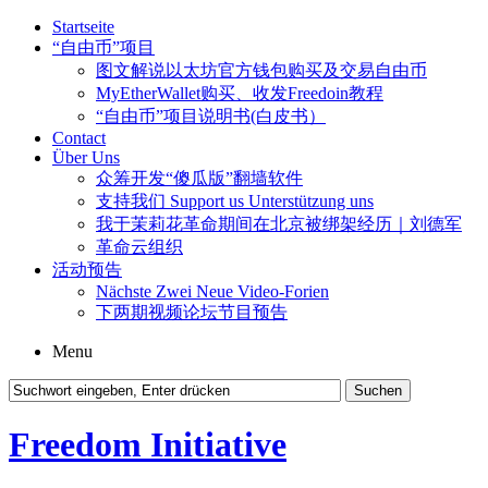
Startseite
“自由币”项目
图文解说以太坊官方钱包购买及交易自由币
MyEtherWallet购买、收发Freedoin教程
“自由币”项目说明书(白皮书）
Contact
Über Uns
众筹开发“傻瓜版”翻墙软件
支持我们 Support us Unterstützung uns
我于茉莉花革命期间在北京被绑架经历｜刘德军
革命云组织
活动预告
Nächste Zwei Neue Video-Forien
下两期视频论坛节目预告
Menu
Freedom Initiative