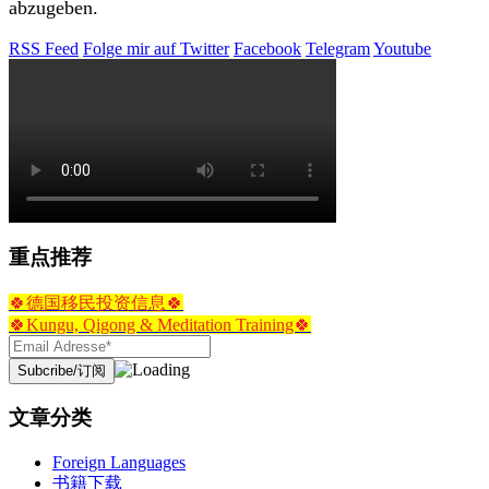
abzugeben.
RSS Feed
Folge mir auf Twitter
Facebook
Telegram
Youtube
重点推荐
🍀德国移民投资信息🍀
🍀Kungu, Qigong & Meditation Training🍀
文章分类
Foreign Languages
书籍下载