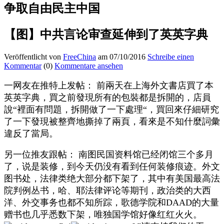
争取自由民主中国
【图】中共言论审查延伸到了英英字典
Veröffentlicht von
FreeChina
am 07/10/2016
Schreibe einen
Kommentar
(0)
Kommentare ansehen
一网友在推特上发帖： 前兩天在上海外文書店買了本
英英字典，買之前發現所有的包裝都是拆開的，店員
說“裡面有問題，拆開做了一下處理“，買回來仔細研究
了一下發現被整齊地撕掉了兩頁，看來是不知什麼詞彙
違反了當局。
另一位推友跟帖： 南图民国资料馆已经闭馆三个多月
了，说是装修，到今天仍没有看到任何装修痕迹。外文
图书处，法律类绝大部分都下架了，
其中有美国最高法
院判例丛书，哈、耶法律评论等期刊，政治类的大西
洋、外交事务也都不知所踪，歌德学院和DAAD的大量
赠书也几乎悉数下架，唯独国学馆好像红红火火。