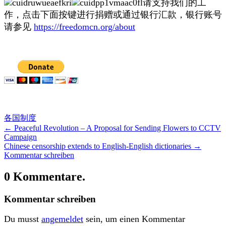
请支持我们的工
作，点击下面按键进行捐赠或通过银行汇款，银行账号
请参见
https://freedomcn.org/about
各国制度
←
Peaceful Revolution – A Proposal for Sending Flowers to CCTV
Campaign
Chinese censorship extends to English-English dictionaries
→
Kommentar schreiben
0 Kommentare.
Kommentar schreiben
Du musst
angemeldet
sein, um einen Kommentar