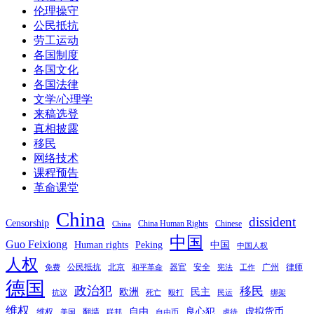
伦理操守
公民抵抗
劳工运动
各国制度
各国文化
各国法律
文学/心理学
来稿选登
真相披露
移民
网络技术
课程预告
革命课堂
China
dissident
Censorship
China Human Rights
Chinese
China
中国
Guo Feixiong
Human rights
Peking
中国
中国人权
人权
公民抵抗
北京
器官
安全
广州
律师
免费
和平革命
宪法
工作
德国
政治犯
移民
欧洲
民主
抗议
死亡
殴打
民运
绑架
维权
自由
良心犯
虚拟货币
维权
翻墙
美国
联邦
自由币
虐待