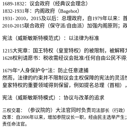
1689-1832
：议会政府（经典议会理念）
1832-1931
年：内阁政府（
Bagehot
）
1931- 2010
，
2015
及以后：总理政府，自
1979
年以来：
2010-2015
联合政府（保守派
/
自由派）加强内阁原则；政
宪法（威斯敏斯特模范式）：以法律为标准
1215
大宪章：国王特权（皇室特权）的被限制，被解释
1628
权利请愿书：税收需经议会批准
/
任何自由公民不得
1679
年“人身保护令”法：防止任意逮捕
然而，法律的约束并不限制议会主权保障的宪法的灵活
皇家特权的重要领域得到保留，例如提名总理（首相）
宪法（威斯敏斯特模式）：协议与改革的追求
（参议院的）大法官同时负责
三权交葛
：
司法部长（行政
改革：自
2006
年以来，增加参院议长一职，经由民主选举产生
责任命法官。