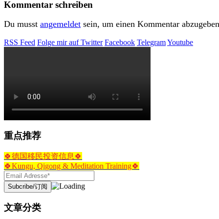
Kommentar schreiben
Du musst
angemeldet
sein, um einen Kommentar abzugeben
RSS Feed
Folge mir auf Twitter
Facebook
Telegram
Youtube
重点推荐
🍀德国移民投资信息🍀
🍀Kungu, Qigong & Meditation Training🍀
文章分类