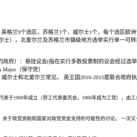
：英格兰
9
个选区，苏格兰
1
个，威尔士
1
个，每个选区欧洲
尔士），北爱尔兰及苏格兰市镇级地方选举实行单一可转
的政府）：悬挂议会
(
指在实行多数投票制的议会经过选举
n Major
（保守党）
，威尔士和北爱尔兰常见。 英王国
2010-
20
15
是联合政府执
代表于
1900
年成立（劳工代表委员会，
1906
年成为工党），由工
。关于政党资助和国家对政党资金支持的可能性的讨论。 一次又