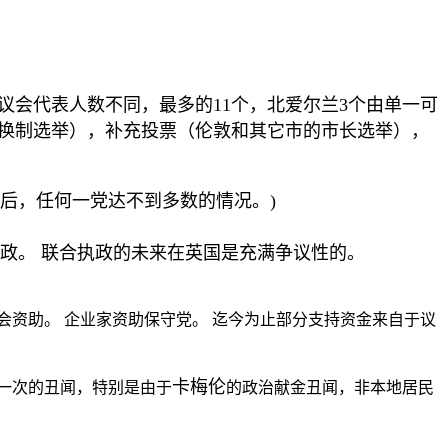
议会代表人数不同，最多的
11
个，北爱尔兰
3
个由单一可
换制选举），补充投票（伦敦和其它市的市长选举），
后，任何一党达不到多数的情况。
)
政。 联合执政的未来在英国是充满争议性的。
会资助。 企业家资助保守党。 迄今为止部分支持资金来自于议
卡梅伦
一次的丑闻，特别是由于
的政治献金丑闻
，非本地居民