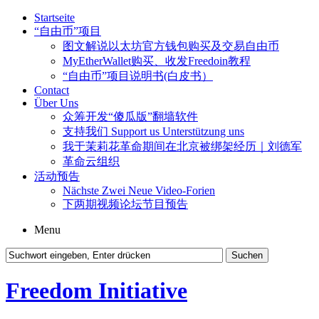
Startseite
“自由币”项目
图文解说以太坊官方钱包购买及交易自由币
MyEtherWallet购买、收发Freedoin教程
“自由币”项目说明书(白皮书）
Contact
Über Uns
众筹开发“傻瓜版”翻墙软件
支持我们 Support us Unterstützung uns
我于茉莉花革命期间在北京被绑架经历｜刘德军
革命云组织
活动预告
Nächste Zwei Neue Video-Forien
下两期视频论坛节目预告
Menu
Freedom Initiative