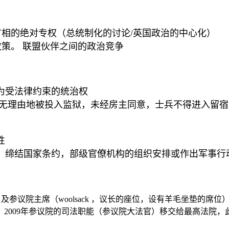
首相的绝对专权（总统制化的讨论
/
英国政治的中心化）
策。 联盟伙伴之间的政治竞争
为受法律约束的统治权
无理由地被投入监狱，未经房主同意，士兵不得进入留宿
性
，缔结国家条约，部级官僚机构的组织安排或作出军事行
）
及
参
议院主席（
woolsack
，
议长的座位，设有羊毛坐垫的席位
；
2009
年参议院的司法职能（参议院大法官）移交给最高法院，