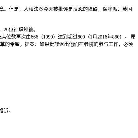
章
。
但是，
人权法案
今天被批评是反恐的障碍，保守派：英国
，
26
位神职领袖。
天席位数再次由
666
（
1999
）达到超过
800
（
1
月
2016
年
860
）。 原
革的希望。提案：如果贵族退出他们在参院的参与工作，必须
投诉。