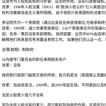
议会作为人权和民权的守护者：议员的作用，没有行政管辖权
改革：
1998
年人权法案（
HRA
）将“欧洲人权公约”引入英国法
权利法案被自由主义者所阻碍。 由于授权只有英国权利法案可
参
议院作为一个贵族院（通过出身及任命获得席位
,
可继承和
终
改革：
1999
年：减少世袭贵族席位：
636
个贵族席位中
仅保留
92
因：任命
／策封
没有年龄限制。 政府提案：议员中
80
％由选举
解释他们将来是否考虑重返参院工作。 如果他们否认这一点，
总理
(
首相）制政府：
以内阁专门委员会的职位来照顾关系户
改革：没有
政府和行政部门秘密交易的
传统：官方机密法（英国禁止泄露
改革：自由信息法，
2000
年。自
2005
年起生效。不同类别以及
全民公投很少或几乎没有
因为全民公投没有约束力，而只能起到协商的作用。这是因为