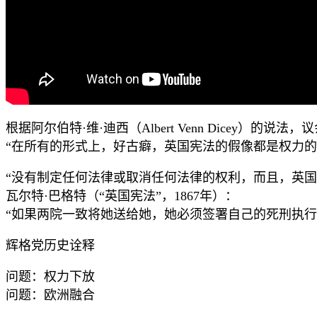
根据阿尔伯特
·
维
·
迪西（
Albert Venn Dicey
）的说法，议
“
在所有的形式上，好古癖，英国宪法的假像都是权力的
“
没有制定任何法律或取消任何法律的权利，而且，英国
瓦尔特
·
巴格特（“英国宪法”，
1867
年）：
“
如果两院一致将她送给她，她必须签署自己的死刑执行
辉格党历史诠释
问题：权力下放
问题：欧洲融合