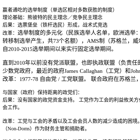
赢者通吃
的选举制度（单选区相对多数获胜的制度）
理论基础
：熊彼特的民主理念
／
竞争民主理念
后果：
选票
堡垒（铁杆选民）形成，战术式竞选
选举制度的多元化（民族选举人名单，欧洲选举
改革：
转移制选举产生，共
73
个名额），
AMS
制（苏格兰，威
自
2010-2015
选举期间以来实行固定选举期间。
直到
2010
年以前没有党派联盟，也即执政联盟（负责任
少数党政府，最近的政府
James Callaghan
（工党）和
Joh
改革：
1977-78
自由党
/
工党联盟。 联合政府在苏格兰
与国家（政府）保持距离的政党们：
后果：没有国家的政党资金支持。 工党作为工会的利益攸关方
会工作。
改革：工党与工会的矛盾以及工会会员人数的减少造成的困境
（
Non-Doms
）
作为财务主管和捐助者。