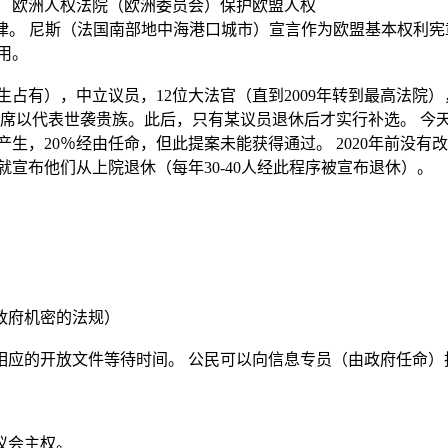
。 欧洲人权法院（欧洲委员会）保护欧盟人权
律。 尼斯
（
法国南部地中海港口城市
）
宣言作为欧盟基本权利宪
用。
生占有），
中立议员
，
12
位大法官
（
直到
2009
年转到最高法院
）
席以代表世袭贵族。
此后，只有某议员退休后才实行补选。 今
产生，
20
％经由任命
，
但此提案未能获得通过。
2020
年前没有改
就宣布他们从上院退休（每年
30-40
人经此程序被宣布退休）。
政府机密的法规）
相应的开放文件等待时间。 公民可以向信息专员（由政府任命）
议会主权。