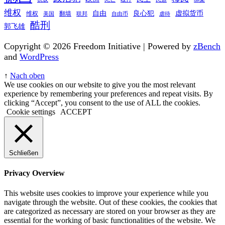
维权
自由
良心犯
虚拟货币
维权
翻墙
美国
联邦
自由币
虐待
酷刑
郭飞雄
Copyright © 2026 Freedom Initiative | Powered by
zBench
and
WordPress
↑
Nach oben
We use cookies on our website to give you the most relevant
experience by remembering your preferences and repeat visits. By
clicking “Accept”, you consent to the use of ALL the cookies.
Cookie settings
ACCEPT
Schließen
Privacy Overview
This website uses cookies to improve your experience while you
navigate through the website. Out of these cookies, the cookies that
are categorized as necessary are stored on your browser as they are
essential for the working of basic functionalities of the website. We