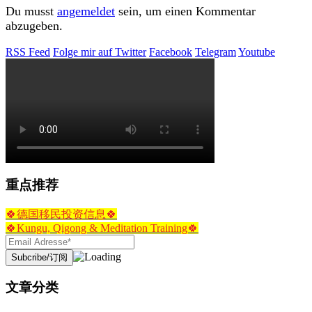
Du musst
angemeldet
sein, um einen Kommentar
abzugeben.
RSS Feed
Folge mir auf Twitter
Facebook
Telegram
Youtube
重点推荐
🍀德国移民投资信息🍀
🍀Kungu, Qigong & Meditation Training🍀
文章分类