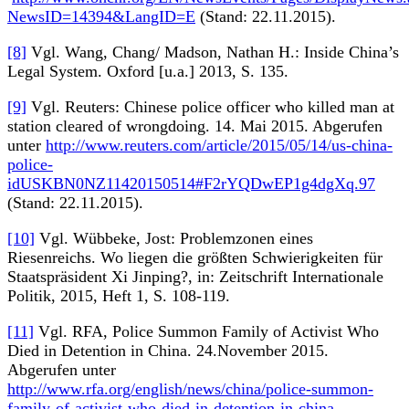
NewsID=14394&LangID=E
(Stand: 22.11.2015).
[8]
Vgl. Wang, Chang/ Madson, Nathan H.: Inside China’s
Legal System. Oxford [u.a.] 2013, S. 135.
[9]
Vgl. Reuters: Chinese police officer who killed man at
station cleared of wrongdoing. 14. Mai 2015. Abgerufen
unter
http://www.reuters.com/article/2015/05/14/us-china-
police-
idUSKBN0NZ11420150514#F2rYQDwEP1g4dgXq.97
(Stand: 22.11.2015).
[10]
Vgl. Wübbeke, Jost: Problemzonen eines
Riesenreichs. Wo liegen die größten Schwierigkeiten für
Staatspräsident Xi Jinping?, in: Zeitschrift Internationale
Politik, 2015, Heft 1, S. 108-119.
[11]
Vgl. RFA, Police Summon Family of Activist Who
Died in Detention in China. 24.November 2015.
Abgerufen unter
http://www.rfa.org/english/news/china/police-summon-
family-of-activist-who-died-in-detention-in-china-