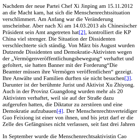
Nachdem der neue Partei Chef Xi Jinping am 15.11.2012
an die Macht kam, hat sich die Menschenrechtssituation
verschlimmert. Am Anfang war die Veränderung
unscheinbar. Aber nach Xi am 14.03.2013 als Chinesischer
Präsident sein Amt angetreten hat
[2]
, kontrolliert die KP
China viel strenger. Die Situation der Dissidenten
verschlechterte sich ständig. Von März bis August wurden
Dutzende Dissidenten und Demokratie-Aktivisten wegen
der „Vermögenveröffentlichungsbewegung“ verhaftet und
gefoltert, sie hatten Banner mit der Forderung“Die
Beamter müssen ihre Vermögen veröffentlichen“ gezeigt.
Ihre Anwälte und Familien durften sie nicht besuchen
[3]
.
Darunter ist der berühmte Jurist und Aktivist Xu Zhiyong.
Auch in der Provinz Guangdong wurden mehr als 20
Aktivisten verhaftet, weil sie auf der Straße dazu
aufgerufen hatten, die Diktatur zu zerstören und eine
Demokratie aufzubauen
[4]
. Der Menschenrechtsverteidiger
Guo Feixiong ist einer von ihnen, und bis jetzt darf er die
Zelle des Gefängnises nicht verlassen, seit fast drei Jahren
In September wurde die Menschenrechtsaktivistin Cao