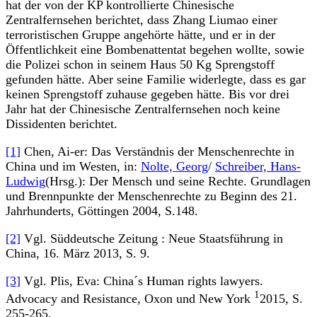
hat der von der KP kontrollierte Chinesische
Zentralfernsehen berichtet, dass Zhang Liumao einer
terroristischen Gruppe angehörte hätte, und er in der
Öffentlichkeit eine Bombenattentat begehen wollte, sowie
die Polizei schon in seinem Haus 50 Kg Sprengstoff
gefunden hätte. Aber seine Familie widerlegte, dass es gar
keinen Sprengstoff zuhause gegeben hätte. Bis vor drei
Jahr hat der Chinesische Zentralfernsehen noch keine
Dissidenten berichtet.
[1]
Chen, Ai-er: Das Verständnis der Menschenrechte in
China und im Westen, in:
Nolte, Georg
/
Schreiber, Hans-
Ludwig
(Hrsg.): Der Mensch und seine Rechte. Grundlagen
und Brennpunkte der Menschenrechte zu Beginn des 21.
Jahrhunderts, Göttingen 2004, S.148.
[2]
Vgl. Süddeutsche Zeitung : Neue Staatsführung in
China, 16. März 2013, S. 9.
[3]
Vgl. Plis, Eva: China´s Human rights lawyers.
1
Advocacy and Resistance, Oxon und New York
2015, S.
255-265.