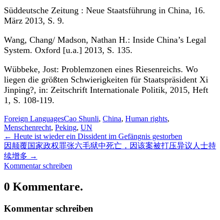
Süddeutsche Zeitung : Neue Staatsführung in China, 16.
März 2013, S. 9.
Wang, Chang/ Madson, Nathan H.: Inside China’s Legal
System. Oxford [u.a.] 2013, S. 135.
Wübbeke, Jost: Problemzonen eines Riesenreichs. Wo
liegen die größten Schwierigkeiten für Staatspräsident Xi
Jinping?, in: Zeitschrift Internationale Politik, 2015, Heft
1, S. 108-119.
Foreign Languages
Cao Shunli
,
China
,
Human rights
,
Menschenrecht
,
Peking
,
UN
←
Heute ist wieder ein Dissident im Gefängnis gestorben
因颠覆国家政权罪张六毛狱中死亡，因该案被打压异议人士持
续增多
→
Kommentar schreiben
0 Kommentare.
Kommentar schreiben