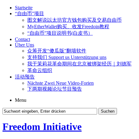
Startseite
“自由币”项目
图文解说以太坊官方钱包购买及交易自由币
MyEtherWallet购买、收发Freedoin教程
“自由币”项目说明书(白皮书）
Contact
Über Uns
众筹开发“傻瓜版”翻墙软件
支持我们 Support us Unterstützung uns
我于茉莉花革命期间在北京被绑架经历｜刘德军
革命云组织
活动预告
Nächste Zwei Neue Video-Forien
下两期视频论坛节目预告
Menu
Freedom Initiative