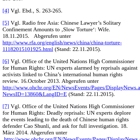
[4]
Vgl. Ebd., S. 263-265.
[5]
Vgl. Radio free Asia: Chinese Lawyer’s Solitary
Confinement Amounts to ‚Slow Torture‘: Wife.
18.11.2015. Abgerufen unter
http://www.rfa.org/english/news/china/china-torture-
11182015101925.html
(Stand: 22.11.2015).
[6]
Vgl. Office of the United Nations High Commissioner
for Human Rights: UN experts alarmed by reprisals against
activists linked to China’s international human rights
review. 16.October 2013. Abgerufen unter
http://www.ohchr.org/EN/NewsEvents/Pages/DisplayNews.
NewsID=13860&LangID=E
(Stand: 22.11.2015).
[7]
Vgl. Office of the United Nations High Commissioner
for Human Rights: Deadly reprisals: UN experts deplore
the events leading to the death of Chinese human rights
defender Cao Shunli, and ask for full investigation. 18.
März 2014. Abgerufen unter
http://www.ohchr.org/EN/NewsEvents/Pages/DisplayNews.