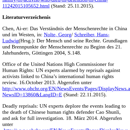
11242015105652.html
(Stand: 25.11.2015).
Literaturverzeichenis
Chen, Ai-er: Das Verständnis der Menschenrechte in China
und im Westen, in:
Nolte, Georg
/
Schreiber, Hans-
Ludwig
(Hrsg.): Der Mensch und seine Rechte. Grundlagen
und Brennpunkte der Menschenrechte zu Beginn des 21.
Jahrhunderts, Göttingen 2004, S.148.
Office of the United Nations High Commissioner for
Human Rights: UN experts alarmed by reprisals against
activists linked to China’s international human rights
review. 16.October 2013. Abgerufen unter
http://www.ohchr.org/EN/NewsEvents/Pages/DisplayNews.
NewsID=13860&LangID=E
(Stand: 22.11.2015).
Deadly reprisals: UN experts deplore the events leading to
the death of Chinese human rights defender Cao Shunli,
and ask for full investigation. 18. März 2014. Abgerufen
unter