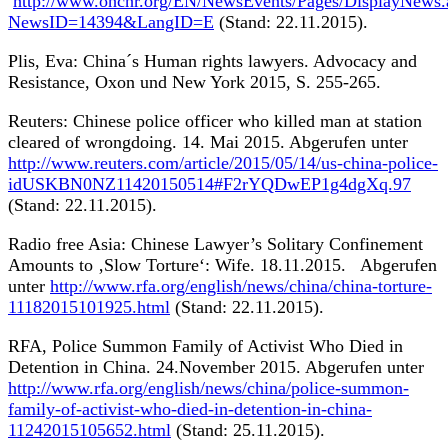
http://www.ohchr.org/EN/NewsEvents/Pages/DisplayNews.
NewsID=14394&LangID=E
(Stand: 22.11.2015).
Plis, Eva: China´s Human rights lawyers. Advocacy and
Resistance, Oxon und New York 2015, S. 255-265.
Reuters: Chinese police officer who killed man at station
cleared of wrongdoing. 14. Mai 2015. Abgerufen unter
http://www.reuters.com/article/2015/05/14/us-china-police-
idUSKBN0NZ11420150514#F2rYQDwEP1g4dgXq.97
(Stand: 22.11.2015).
Radio free Asia: Chinese Lawyer’s Solitary Confinement
Amounts to ‚Slow Torture‘: Wife. 18.11.2015. Abgerufen
unter
http://www.rfa.org/english/news/china/china-torture-
11182015101925.html
(Stand: 22.11.2015).
RFA, Police Summon Family of Activist Who Died in
Detention in China. 24.November 2015. Abgerufen unter
http://www.rfa.org/english/news/china/police-summon-
family-of-activist-who-died-in-detention-in-china-
11242015105652.html
(Stand: 25.11.2015).