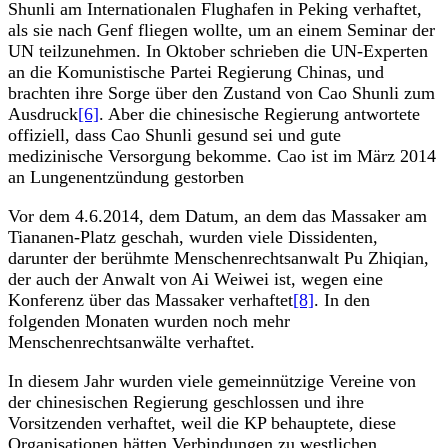
Shunli am Internationalen Flughafen in Peking verhaftet,
als sie nach Genf fliegen wollte, um an einem Seminar der
UN teilzunehmen. In Oktober schrieben die UN-Experten
an die Komunistische Partei Regierung Chinas, und
brachten ihre Sorge über den Zustand von Cao Shunli zum
Ausdruck
[6]
. Aber die chinesische Regierung antwortete
offiziell, dass Cao Shunli gesund sei und gute
medizinische Versorgung bekomme. Cao ist im März 2014
an Lungenentzündung gestorben
Vor dem 4.6.2014, dem Datum, an dem das Massaker am
Tiananen-Platz geschah, wurden viele Dissidenten,
darunter der berühmte Menschenrechtsanwalt Pu Zhiqian,
der auch der Anwalt von Ai Weiwei ist, wegen eine
Konferenz über das Massaker verhaftet
[8]
. In den
folgenden Monaten wurden noch mehr
Menschenrechtsanwälte verhaftet.
In diesem Jahr wurden viele gemeinnützige Vereine von
der chinesischen Regierung geschlossen und ihre
Vorsitzenden verhaftet, weil die KP behauptete, diese
Organisationen hätten Verbindungen zu westlichen