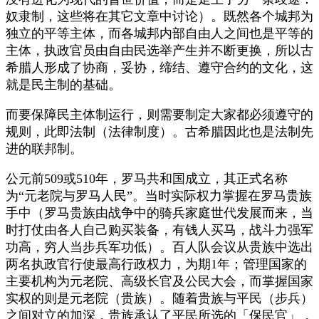
奴隶制，这些将在其它文章中讨论）。既然各个城邦为
独立的平等主体，而各城邦内部自由人之间也是平等的
主体，执政官员由自由民选举产生并不断更换，所以古
希腊人形成了协商，妥协，缔结、遵守合约的文化，这
就是民主制的基础。
而要保障民主体制运行，则需要制定大家都必须遵守的
规则，此即法制（法律制度）。古希腊因此也是法制先
进的联邦制。
公元前509或510年，罗马共和国成立，其正式名称
为“元老院与罗马人民”。当时实际权力掌握在罗马贵族
手中（罗马贵族由战争中的骑兵家庭世代发展而来，当
时打仗由各人自己购买装备，有钱人买马，战斗力强军
功高，穷人当步兵军功低）。百人队会议从贵族中选出
两名执政官行使最高行政权力，为期1年；管理国家的
主要机构为元老院、高级长官及公民大会，而掌握国家
实权的则是元老院（贵族）。随着贵族与平民（步兵）
之间对立的加深，贵族承认了平民所选的「保民官」，