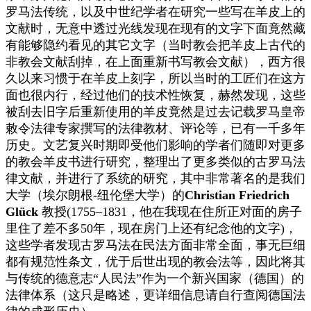
罗马法传统，以及中世纪学者在研究一些写在羊皮上的
文献时，无意中透过光线发现在现有的文字下面竟然藏
有能够隐约看见的其它文字（当时教会把羊皮上古代的
非教会文献刮掉，在上面重新书写教会文献），西方很
久以来习惯于在羊皮上刻字，所以当时的工匠们在这方
面也很内行，经过他们的技术性恢复，赫然发现，这些
被刮去旧字后重新使用的羊皮竟然是过去记载罗马皇帝
敕令法律专家撰写的法律教材、评论等，已有一千多年
历史。文艺复兴时期即受他们影响的学者们随即对更多
的教会羊皮书进行研究，整理出了更多类似的古罗马法
律文献，并进行了系统的研究，其中非常著名的是我们
大学（埃尔朗根-纽伦堡大学）的
Christian Friedrich
Glück
教授(1755–1831，他在我现在住所正对面的房子
里住了差不多50年，现在房门上还有纪念他的文字)，
这些学者发现古罗马法在民法方面非常全面，事无巨细
都有规范性条文，优于后世出现的教会法等，因此将其
与传统的德意志“人民法”作为一个新兴国家（德国）的
法律体系（这只是略述，更详细信息请自行查阅德国法