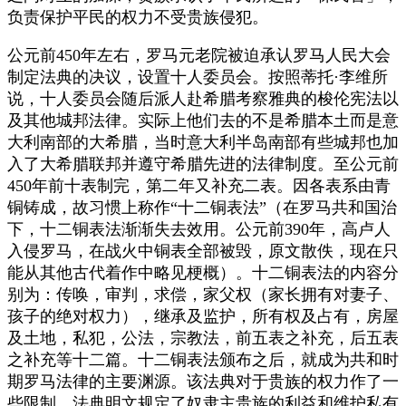
负责保护平民的权力不受贵族侵犯。
公元前450年左右，罗马元老院被迫承认罗马人民大会
制定法典的决议，设置十人委员会。按照蒂托·李维所
说，十人委员会随后派人赴希腊考察雅典的梭伦宪法以
及其他城邦法律。实际上他们去的不是希腊本土而是意
大利南部的大希腊，当时意大利半岛南部有些城邦也加
入了大希腊联邦并遵守希腊先进的法律制度。至公元前
450年前十表制完，第二年又补充二表。因各表系由青
铜铸成，故习惯上称作“十二铜表法”（在罗马共和国治
下，十二铜表法渐渐失去效用。公元前390年，高卢人
入侵罗马，在战火中铜表全部被毁，原文散佚，现在只
能从其他古代着作中略见梗概）。十二铜表法的内容分
别为：传唤，审判，求偿，家父权（家长拥有对妻子、
孩子的绝对权力），继承及监护，所有权及占有，房屋
及土地，私犯，公法，宗教法，前五表之补充，后五表
之补充等十二篇。十二铜表法颁布之后，就成为共和时
期罗马法律的主要渊源。该法典对于贵族的权力作了一
些限制。法典明文规定了奴隶主贵族的利益和维护私有