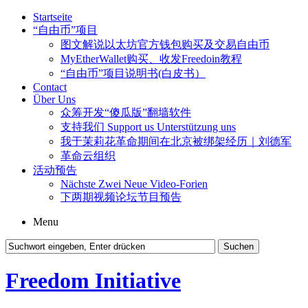
Startseite
“自由币”项目
图文解说以太坊官方钱包购买及交易自由币
MyEtherWallet购买、收发Freedoin教程
“自由币”项目说明书(白皮书）
Contact
Über Uns
众筹开发“傻瓜版”翻墙软件
支持我们 Support us Unterstützung uns
我于茉莉花革命期间在北京被绑架经历｜刘德军
革命云组织
活动预告
Nächste Zwei Neue Video-Forien
下两期视频论坛节目预告
Menu
Freedom Initiative