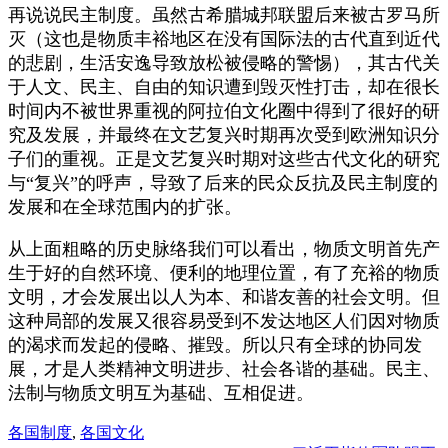
再说说民主制度。虽然古希腊城邦联盟后来被古罗马所
灭（这也是物质丰裕地区在没有国际法的古代直到近代
的悲剧，生活安逸导致放松被侵略的警惕），其古代关
于人文、民主、自由的知识遭到毁灭性打击，却在很长
时间内不被世界重视的阿拉伯文化圈中得到了很好的研
究及发展，并最终在文艺复兴时期再次受到欧洲知识分
子们的重视。正是文艺复兴时期对这些古代文化的研究
与“复兴”的呼声，导致了后来的民众反抗及民主制度的
发展和在全球范围内的扩张。
从上面粗略的历史脉络我们可以看出，物质文明首先产
生于好的自然环境、便利的地理位置，有了充裕的物质
文明，才会发展出以人为本、和谐友善的社会文明。但
这种局部的发展又很容易受到不发达地区人们因对物质
的渴求而发起的侵略、摧毁。所以只有全球的协同发
展，才是人类精神文明进步、社会各谐的基础。民主、
法制与物质文明互为基础、互相促进。
各国制度
,
各国文化