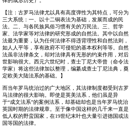
律的成形历史）。
【注：古罗马法律尤以具有高度弹性为其特点，可分为
三大系统：一、以十二铜表法为基础，发展而成的民
法。二、与各民族风俗习惯有关的万民法。三、哲学
家、法学家等对法律的研究形成的自然法。其中以自然
法最为重要，认为任何法律不得违背理性和自然法则，
如人人平等，享有政府不可侵犯的基本权利等等。自然
法虽非法律条文，却对法律具有无形的约束作用，对后
世影响很大。西元六世纪时，查士丁尼大帝曾（命令法
学家）将这些法律加以整理，编纂成查士丁尼法典，奠
定欧美大陆法系的基础。】
而当年罗马统治过的广大地区，其法律制度都受到古罗
马法律的很大影响。即使是英美法系，他们虽是异
于“成文法系”的案例法系，却基础却也是当年罗马统治
英国时期的法律规章。至于像中国这样的几千来一直是
低人权的野蛮国家，在19世纪末叶也大量引进德国或法
国等国的法律。