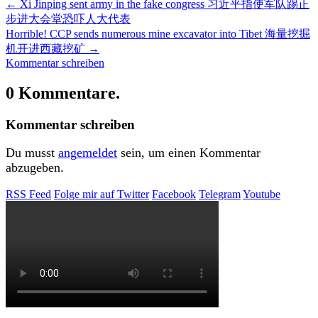
←
Xi Jinping sent army in the fake congress 习近平指使军队踢正
步进大会堂恐吓人大代表
Horrible! CCP sends numerous mine excavator into Tibet 海量挖掘
机开进西藏挖矿
→
Kommentar schreiben
0 Kommentare.
Kommentar schreiben
Du musst
angemeldet
sein, um einen Kommentar
abzugeben.
RSS Feed
Folge mir auf Twitter
Facebook
Telegram
Youtube