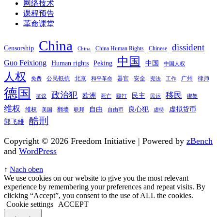
网络技术
课程预告
革命课堂
China
dissident
Censorship
China Human Rights
Chinese
China
中国
Guo Feixiong
Human rights
Peking
中国
中国人权
人权
公民抵抗
北京
器官
安全
广州
律师
免费
和平革命
宪法
工作
德国
政治犯
移民
欧洲
民主
抗议
死亡
殴打
民运
绑架
维权
自由
良心犯
虚拟货币
维权
翻墙
美国
联邦
自由币
虐待
酷刑
郭飞雄
Copyright © 2026 Freedom Initiative | Powered by
zBench
and
WordPress
↑
Nach oben
We use cookies on our website to give you the most relevant
experience by remembering your preferences and repeat visits. By
clicking “Accept”, you consent to the use of ALL the cookies.
Cookie settings
ACCEPT