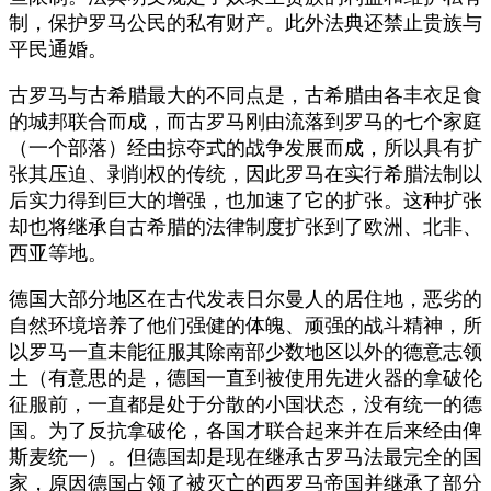
制，保护罗马公民的私有财产。此外法典还禁止贵族与
平民通婚。
古罗马与古希腊最大的不同点是，古希腊由各丰衣足食
的城邦联合而成，而古罗马刚由流落到罗马的七个家庭
（一个部落）经由掠夺式的战争发展而成，所以具有扩
张其压迫、剥削权的传统，因此罗马在实行希腊法制以
后实力得到巨大的增强，也加速了它的扩张。这种扩张
却也将继承自古希腊的法律制度扩张到了欧洲、北非、
西亚等地。
德国大部分地区在古代发表日尔曼人的居住地，恶劣的
自然环境培养了他们强健的体魄、顽强的战斗精神，所
以罗马一直未能征服其除南部少数地区以外的德意志领
土（有意思的是，德国一直到被使用先进火器的拿破伦
征服前，一直都是处于分散的小国状态，没有统一的德
国。为了反抗拿破伦，各国才联合起来并在后来经由俾
斯麦统一）。但德国却是现在继承古罗马法最完全的国
家，原因德国占领了被灭亡的西罗马帝国并继承了部分